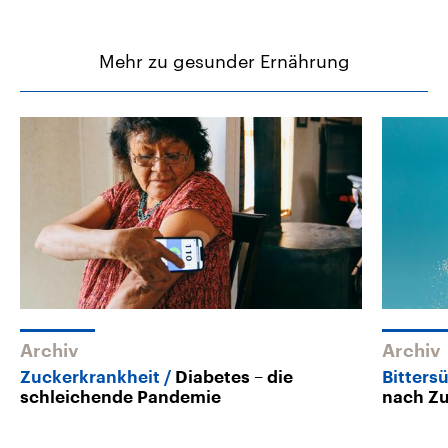
Mehr zu gesunder Ernährung
Archiv
Archiv
Zuckerkrankheit
Diabetes – die
Bitters
schleichende Pandemie
nach Z