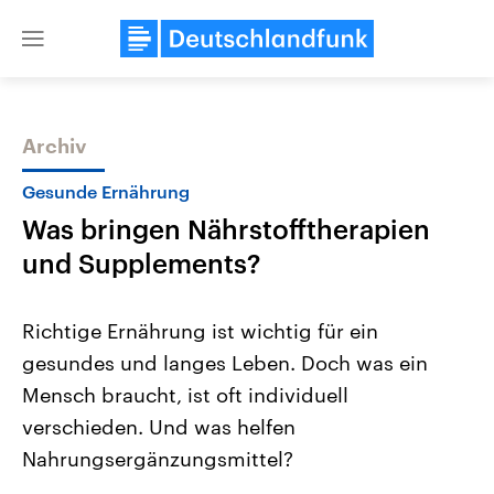
Close
menu
Archiv
Themen
Gesunde Ernährung
Was bringen Nährstofftherapien
und Supplements?
Richtige Ernährung ist wichtig für ein
gesundes und langes Leben. Doch was ein
Landtagswahl Sachsen-Anhalt
USA
Mensch braucht, ist oft individuell
2026
Aktuelle Beiträge, Analys
Alle Informationen
Hintergründe
verschieden. Und was helfen
Sachsen-Anhalt wählt am 6.
Wirtschaftlich und militäri
September 2026 einen neuen
gehören die Vereinigten S
Nahrungsergänzungsmittel?
Landtag. Seit 2021 wird das
den mächtigsten Ländern 
Bundesland von einer Koalition aus
mit großem Einfluss auf d