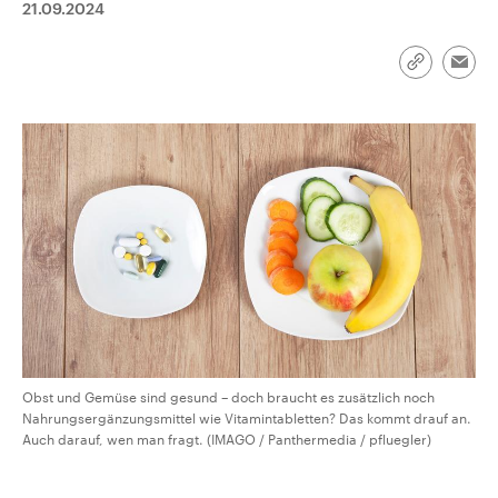
21.09.2024
CDU, SPD und FDP regiert.-
aktuelle Weltgeschehen.
Umfragen, Prognosen,
Wahlprogramme, aktuelle Berichte
Sendungen
Programm
Podcasts
und Hintergründe zu den Parteien
Link
Emai
und Kandidaten der anstehenden
kopieren/te
Wahl.
Audio-Archiv
Obst und Gemüse sind gesund – doch braucht es zusätzlich noch
Nahrungsergänzungsmittel wie Vitamintabletten? Das kommt drauf an.
Auch darauf, wen man fragt. (IMAGO / Panthermedia / pfluegler)