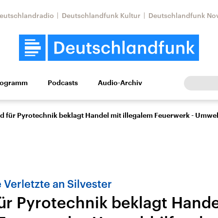
eutschlandradio
Deutschlandfunk Kultur
Deutschlandfunk No
rogramm
Podcasts
Audio-Archiv
Wirtschaft
Wissen
Kultur
Europa
Gesellschaf
 für Pyrotechnik beklagt Handel mit illegalem Feuerwerk - Umwelth
e Verletzte an Silvester
ür Pyrotechnik beklagt Hande
Nahostkonflikt
Iran
le Beiträge,
Aktuelle Lage und
Aktuelle Lage und