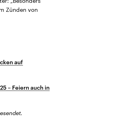
ter: „Besonders
eim Zünden von
acken auf
25 – Feiern auch in
esendet.