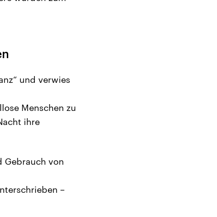
en
lanz“ und verwies
hllose Menschen zu
Nacht ihre
und Gebrauch von
nterschrieben –