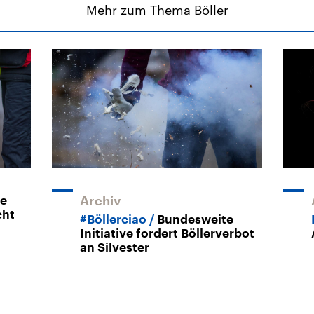
Mehr zum Thema Böller
re
Archiv
cht
#Böllerciao
Bundesweite
Initiative fordert Böllerverbot
an Silvester