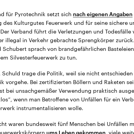
 für Pyrotechnik setzt sich
nach eigenen Angaben
 des Kulturgutes Feuerwerk und für seine sichere u
Der Verband führt die Verletzungen und Todesfälle 
r illegal in Verkehr gebrachte Sprengkörper zurück
 Schubert sprach von brandgefährlichen Basteleien
tem Silvesterfeuerwerk zu tun.
, Schuld trage die Politik, weil sie nicht entschied
ik vorgehe. Bei zertifizierten Böllern und Raketen s
bst bei unsachgemäßer Verwendung praktisch ausges
ätlos“, wenn man Betroffene von Unfällen für ein Ver
rwerk instrumentalisieren wolle.
acht waren bundesweit fünf Menschen bei Unfällen m
euerwerkskörpern
ums Leben gekommen
, viele we