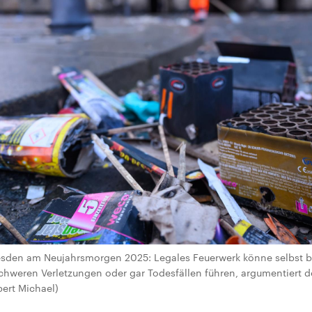
esden am Neujahrsmorgen 2025: Legales Feuerwerk könne selbst 
chweren Verletzungen oder gar Todesfällen führen, argumentiert 
bert Michael)