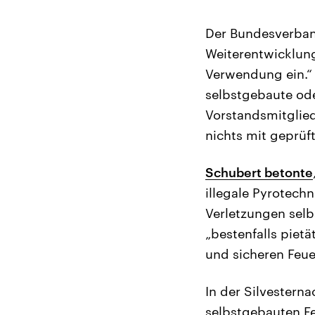
Der Bundesverband
Weiterentwicklung
Verwendung ein.“ 
selbstgebaute ode
Vorstandsmitglied
nichts mit geprüf
Schubert betonte
illegale Pyrotechn
Verletzungen sel
„bestenfalls piet
und sicheren Feue
In der Silvestern
selbstgebauten F