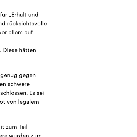
für „Erhalt und
nd rücksichtsvolle
vor allem auf
.
. Diese hätten
en genug gegen
eien schwere
chlossen. Es sei
bot von legalem
it zum Teil
itere wurden zum