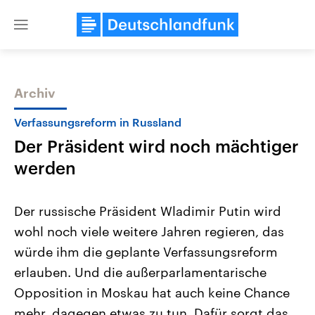
Close
menu
Archiv
Themen
Verfassungsreform in Russland
Der Präsident wird noch mächtiger
werden
Der russische Präsident Wladimir Putin wird
wohl noch viele weitere Jahren regieren, das
Landtagswahl Sachsen-Anhalt
USA
würde ihm die geplante Verfassungsreform
2026
Aktuelle Beiträge, Analys
Alle Informationen
Hintergründe
erlauben. Und die außerparlamentarische
Sachsen-Anhalt wählt am 6.
Wirtschaftlich und militäri
September 2026 einen neuen
gehören die Vereinigten S
Opposition in Moskau hat auch keine Chance
Landtag. Seit 2021 wird das
den mächtigsten Ländern 
mehr, dagegen etwas zu tun. Dafür sorgt das
Bundesland von einer Koalition aus
mit großem Einfluss auf d