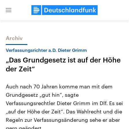
Close
menu
Archiv
Themen
Verfassungsrichter a.D. Dieter Grimm
„Das Grundgesetz ist auf der Höhe
der Zeit“
Auch nach 70 Jahren komme man mit dem
Grundgesetz „gut hin“, sagte
Landtagswahl Sachsen-Anhalt
USA
Verfassungsrechtler Dieter Grimm im Dlf. Es sei
2026
Aktuelle Beiträge, Analys
Alle Informationen
Hintergründe
„auf der Höhe der Zeit“. Das Wahlrecht und die
Sachsen-Anhalt wählt am 6.
Wirtschaftlich und militäri
September 2026 einen neuen
gehören die Vereinigten S
Regeln zur Verfassungsänderung sehe er aber
Landtag. Seit 2021 wird das
den mächtigsten Ländern 
gern geändert.
Bundesland von einer Koalition aus
mit großem Einfluss auf d