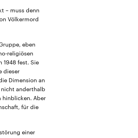
nkt – muss denn
 von Völkermord
n Gruppe, eben
no-religiösen
n 1948 fest. Sie
e dieser
 die Dimension an
, nicht anderthalb
h hinblicken. Aber
schaft, für die
störung einer