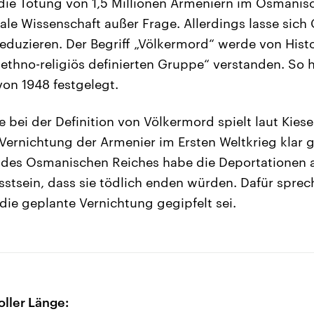
die Tötung von 1,5 Millionen Armeniern im Osmanis
nale Wissenschaft außer Frage. Allerdings lasse sich
reduzieren. Der Begriff „Völkermord“ werde von Histo
 ethno-religiös definierten Gruppe“ verstanden. So 
von 1948 festgelegt.
e bei der Definition von Völkermord spielt laut Kiese
r Vernichtung der Armenier im Ersten Weltkrieg klar
 des Osmanischen Reiches habe die Deportationen 
tsein, dass sie tödlich enden würden. Dafür sprech
die geplante Vernichtung gegipfelt sei.
oller Länge: