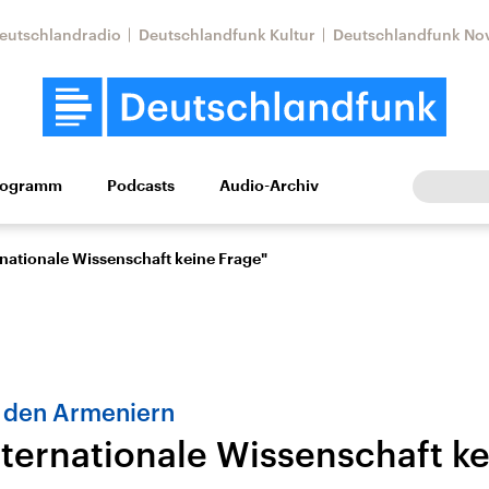
eutschlandradio
Deutschlandfunk Kultur
Deutschlandfunk No
rogramm
Podcasts
Audio-Archiv
Wirtschaft
Wissen
Kultur
Europa
Gesellschaf
rnationale Wissenschaft keine Frage"
 den Armeniern
nternationale Wissenschaft k
Nahostkonflikt
Iran
le Beiträge,
Aktuelle Lage und
Aktuelle Lage und