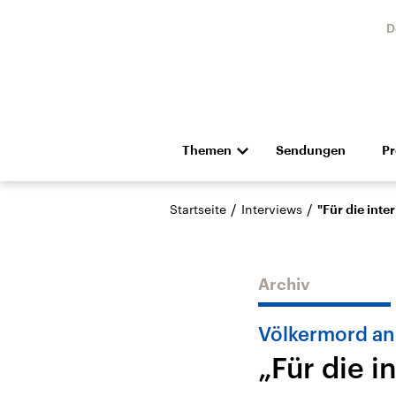
D
Themen
Sendungen
P
Die Nachrichten
Politik
/
/
Startseite
Interviews
"Für die inte
Hörspiel und Feature
Musik
Archiv
Völkermord an
„Für die i
Landtagswahl Sachsen-
USA
Anhalt 2026
Aktuel