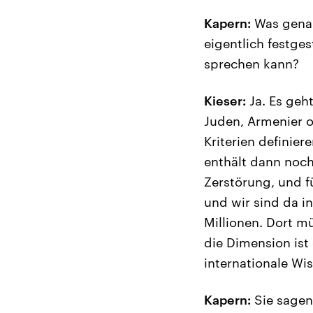
Kapern:
Was genau
eigentlich festge
sprechen kann?
Kieser:
Ja. Es geh
Juden, Armenier o
Kriterien definier
enthält dann noch 
Zerstörung, und f
und wir sind da in
Millionen. Dort m
die Dimension ist 
internationale Wi
Kapern:
Sie sagen,