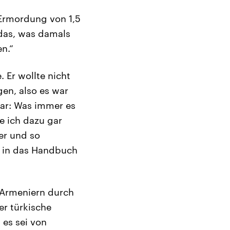
 Ermordung von 1,5
das, was damals
n.“
 Er wollte nicht
gen, also es war
war: Was immer es
de ich dazu gar
er und so
g in das Handbuch
 Armeniern durch
er türkische
 es sei von