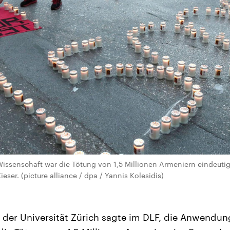
 Wissenschaft war die Tötung von 1,5 Millionen Armeniern eindeuti
ieser. (picture alliance / dpa / Yannis Kolesidis)
n der Universität Zürich sagte im DLF, die Anwendun