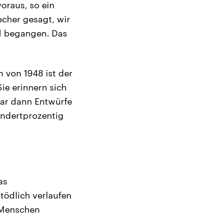
oraus, so ein
cher gesagt, wir
rd begangen. Das
n von 1948 ist der
Sie erinnern sich
klar dann Entwürfe
undertprozentig
as
tödlich verlaufen
 Menschen