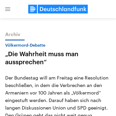
Close
menu
Archiv
Themen
Völkermord-Debatte
„Die Wahrheit muss man
aussprechen“
Der Bundestag will am Freitag eine Resolution
beschließen, in dem die Verbrechen an den
Landtagswahl Sachsen-Anhalt
USA
Armeniern vor 100 Jahren als „Völkermord“
2026
Aktuelle Beiträge, Analys
Alle Informationen
Hintergründe
eingestuft werden. Darauf haben sich nach
Sachsen-Anhalt wählt am 6.
Wirtschaftlich und militäri
September 2026 einen neuen
gehören die Vereinigten S
langen Diskussionen Union und SPD geeinigt.
Landtag. Seit 2021 wird das
den mächtigsten Ländern 
Den Grünen geht das nicht weit genug.
Bundesland von einer Koalition aus
mit großem Einfluss auf d