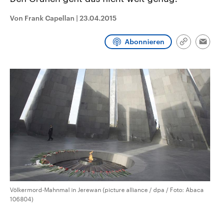
CDU, SPD und FDP regiert.-
aktuelle Weltgeschehen.
Umfragen, Prognosen,
Von Frank Capellan
|
23.04.2015
Wahlprogramme, aktuelle Berichte
Sendungen
Programm
Podcasts
und Hintergründe zu den Parteien
und Kandidaten der anstehenden
Abonnieren
Wahl.
Link
Emai
kopieren/te
Audio-Archiv
Völkermord-Mahnmal in Jerewan (picture alliance / dpa / Foto: Abaca
106804)