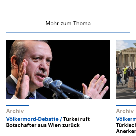
Mehr zum Thema
Archiv
Archiv
Völkermord-Debatte
Türkei ruft
Völkerm
Botschafter aus Wien zurück
Türkisc
Anerke