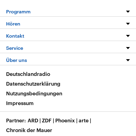
Programm
Programm
Hören
Alle Sendungen
Livestream
Kontakt
Die Nachrichten
Audios
Hörerservice
Service
Nachrichtenleicht
Podcasts
Social Media
FAQ
Über uns
Neue Beiträge auf dlf.de
Deutschlandfunk App
Newsletter
Deutschlandradio
Themen-Schwerpunkte
Nachrichten App
Deutschlandradio
Veranstaltungen
Presse
Frequenzen
Datenschutzerklärung
Musikliste
Ausbildung und Karriere
Nutzungsbedingungen
RSS
Transparenz
Impressum
Korrekturen
Barrierefreiheit
Partner
ARD
|
ZDF
|
Phoenix
|
arte
|
Chronik der Mauer