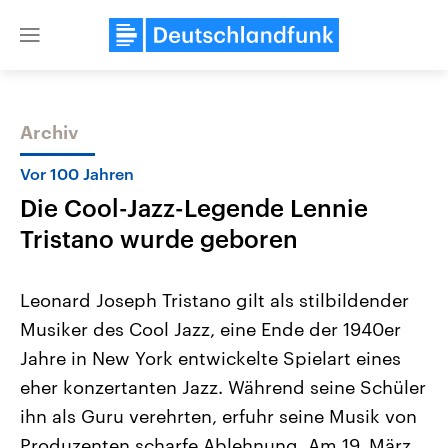
Close
menu
Archiv
Themen
Vor 100 Jahren
Die Cool-Jazz-Legende Lennie
Tristano wurde geboren
Leonard Joseph Tristano gilt als stilbildender
Musiker des Cool Jazz, eine Ende der 1940er
Landtagswahl Sachsen-Anhalt
USA
Jahre in New York entwickelte Spielart eines
2026
Aktuelle Beiträge, Analys
Alle Informationen
Hintergründe
eher konzertanten Jazz. Während seine Schüler
Sachsen-Anhalt wählt am 6.
Wirtschaftlich und militäri
September 2026 einen neuen
gehören die Vereinigten S
ihn als Guru verehrten, erfuhr seine Musik von
Landtag. Seit 2021 wird das
den mächtigsten Ländern 
Produzenten scharfe Ablehnung. Am 19. März
Bundesland von einer Koalition aus
mit großem Einfluss auf d