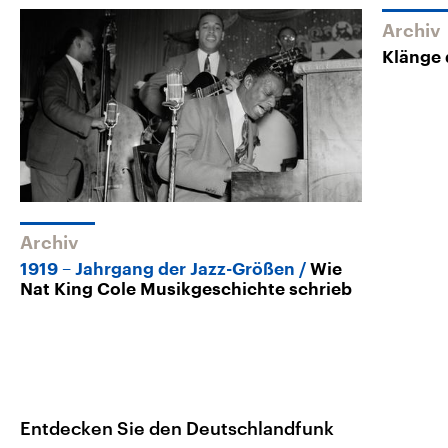
Archiv
Klänge 
Archiv
1919 – Jahrgang der Jazz-Größen
Wie
Nat King Cole Musikgeschichte schrieb
Entdecken Sie den Deutschlandfunk