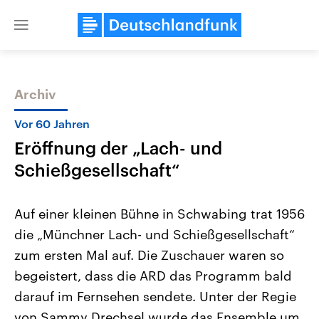
Close
menu
Archiv
Themen
Vor 60 Jahren
Eröffnung der „Lach- und
Schießgesellschaft“
Auf einer kleinen Bühne in Schwabing trat 1956
die „Münchner Lach- und Schießgesellschaft“
Landtagswahl Sachsen-Anhalt
USA
zum ersten Mal auf. Die Zuschauer waren so
2026
Aktuelle Beiträge, Analys
Alle Informationen
Hintergründe
begeistert, dass die ARD das Programm bald
Sachsen-Anhalt wählt am 6.
Wirtschaftlich und militäri
September 2026 einen neuen
gehören die Vereinigten S
darauf im Fernsehen sendete. Unter der Regie
Landtag. Seit 2021 wird das
den mächtigsten Ländern 
von Sammy Drechsel wurde das Ensemble um
Bundesland von einer Koalition aus
mit großem Einfluss auf d