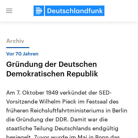
Close
menu
Archiv
Themen
Vor 70 Jahren
Gründung der Deutschen
Demokratischen Republik
Am 7. Oktober 1949 verkündet der SED-
Vorsitzende Wilhelm Pieck im Festsaal des
Landtagswahl Sachsen-Anhalt
USA
früheren Reichsluftfahrtministeriums in Berlin
2026
Aktuelle Beiträge, Analys
Alle Informationen
Hintergründe
die Gründung der DDR. Damit war die
Sachsen-Anhalt wählt am 6.
Wirtschaftlich und militäri
September 2026 einen neuen
gehören die Vereinigten S
staatliche Teilung Deutschlands endgültig
Landtag. Seit 2021 wird das
den mächtigsten Ländern 
besiegelt. Zuvor wurde im Mai in Bonn das
Bundesland von einer Koalition aus
mit großem Einfluss auf d