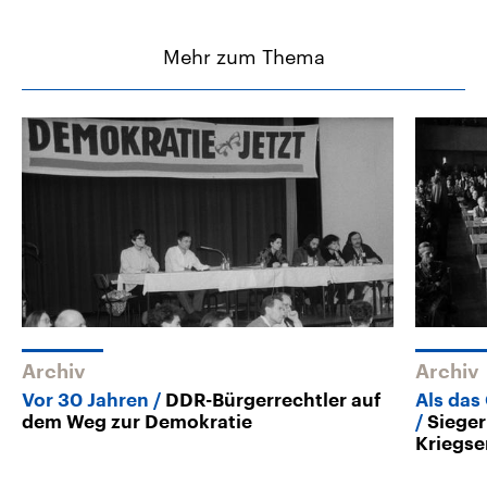
Mehr zum Thema
Archiv
Archiv
Vor 30 Jahren
DDR-Bürgerrechtler auf
Als das
dem Weg zur Demokratie
Sieger
Kriegs