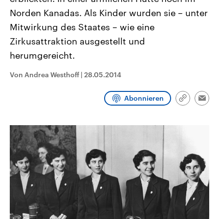
CDU, SPD und FDP regiert.-
aktuelle Weltgeschehen.
Norden Kanadas. Als Kinder wurden sie – unter
Umfragen, Prognosen,
Wahlprogramme, aktuelle Berichte
Mitwirkung des Staates – wie eine
Sendungen
Programm
Podcasts
und Hintergründe zu den Parteien
und Kandidaten der anstehenden
Zirkusattraktion ausgestellt und
Wahl.
herumgereicht.
Audio-Archiv
Von Andrea Westhoff
|
28.05.2014
Abonnieren
Link
Emai
kopieren/te