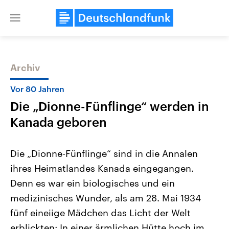
Close
menu
Archiv
Themen
Vor 80 Jahren
Die „Dionne-Fünflinge“ werden in
Kanada geboren
Die „Dionne-Fünflinge“ sind in die Annalen
ihres Heimatlandes Kanada eingegangen.
Landtagswahl Sachsen-Anhalt
USA
Denn es war ein biologisches und ein
2026
Aktuelle Beiträge, Analys
Alle Informationen
Hintergründe
medizinisches Wunder, als am 28. Mai 1934
Sachsen-Anhalt wählt am 6.
Wirtschaftlich und militäri
September 2026 einen neuen
gehören die Vereinigten S
fünf eineiige Mädchen das Licht der Welt
Landtag. Seit 2021 wird das
den mächtigsten Ländern 
erblickten: In einer ärmlichen Hütte hoch im
Bundesland von einer Koalition aus
mit großem Einfluss auf d