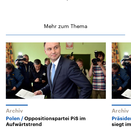
Mehr zum Thema
Archiv
Archiv
Polen
Oppositionspartei PiS im
Präside
Aufwärtstrend
siegt i