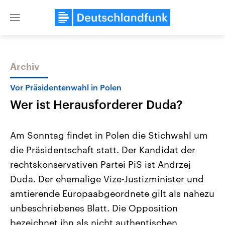
Close
menu
Archiv
Themen
Vor Präsidentenwahl in Polen
Wer ist Herausforderer Duda?
Am Sonntag findet in Polen die Stichwahl um
die Präsidentschaft statt. Der Kandidat der
rechtskonservativen Partei PiS ist Andrzej
Landtagswahl Sachsen-Anhalt
USA
Duda. Der ehemalige Vize-Justizminister und
2026
Aktuelle Beiträge, Analys
Alle Informationen
amtierende Europaabgeordnete gilt als nahezu
Hintergründe
Sachsen-Anhalt wählt am 6.
Wirtschaftlich und militäri
unbeschriebenes Blatt. Die Opposition
September 2026 einen neuen
gehören die Vereinigten S
Landtag. Seit 2021 wird das
den mächtigsten Ländern 
bezeichnet ihn als nicht authentischen
Bundesland von einer Koalition aus
mit großem Einfluss auf d