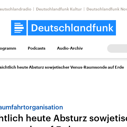
eutschlandradio
Deutschlandfunk Kultur
Deutschlandfunk No
rogramm
Podcasts
Audio-Archiv
Wirtschaft
Wissen
Kultur
Europa
Gesellschaf
sichtlich heute Absturz sowjetischer Venus-Raumsonde auf Erde
aumfahrtorganisation
htlich heute Absturz sowjeti
Nahostkonflikt
Iran
le Beiträge,
Aktuelle Lage und
Aktuelle Lage und