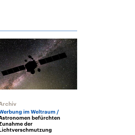
Archiv
Archiv
Werbung im Weltraum
Universum
D
Astronomen befürchten
Suche nach a
Zunahme der
Leben
Lichtverschmutzung