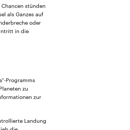
e Chancen stünden
el als Ganzes auf
anderbreche oder
tritt in die
na“-Programms
Planeten zu
nformationen zur
ntrollierte Landung
ieb die