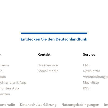
Entdecken Sie den Deutschlandfunk
n
Kontakt
Service
tream
Hörerservice
FAQ
os
Social Media
Newsletter
asts
Veranstaltunge
schlandfunk App
Musikliste
richten App
RSS
uenzen
landradio
Datenschutzerklärung
Nutzungsbedingungen
I