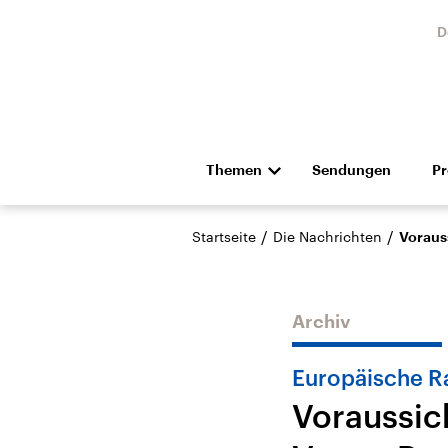
D
Themen
Sendungen
P
Die Nachrichten
Politik
/
/
Startseite
Die Nachrichten
Voraus
Hörspiel und Feature
Musik
Archiv
Europäische R
Voraussic
Landtagswahl Sachsen-
USA
Anhalt 2026
Aktuel