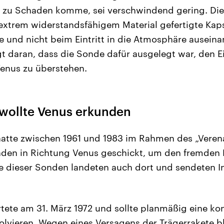
 zu Schaden komme, sei verschwindend gering. Di
 extrem widerstandsfähigem Material gefertigte Kaps
 und nicht beim Eintritt in die Atmosphäre ausein
gt daran, dass die Sonde dafür ausgelegt war, den Ein
enus zu überstehen.
wollte Venus erkunden
hatte zwischen 1961 und 1983 im Rahmen des „Vere
en in Richtung Venus geschickt, um den fremden 
e dieser Sonden landeten auch dort und sendeten I
tete am 31. März 1972 und sollte planmäßig eine ko
olvieren. Wegen eines Versagens der Trägerrakete bl