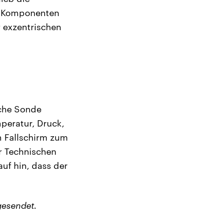
en Komponenten
r exzentrischen
sche Sonde
peratur, Druck,
m Fallschirm zum
r Technischen
uf hin, dass der
gesendet.