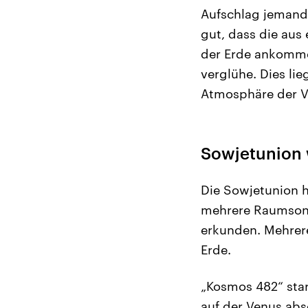
Aufschlag jemand
gut, dass die aus
der Erde ankomme
verglühe. Dies lie
Atmosphäre der V
Sowjetunion 
Die Sowjetunion 
mehrere Raumsond
erkunden. Mehrer
Erde.
„Kosmos 482“ star
auf der Venus abs