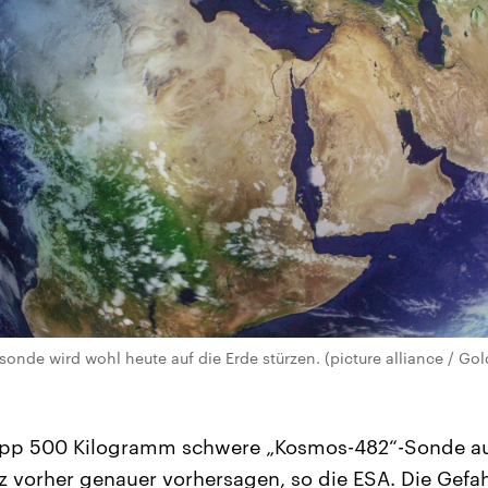
onde wird wohl heute auf die Erde stürzen. (picture alliance / G
pp 500 Kilogramm schwere „Kosmos-482“-Sonde au
urz vorher genauer vorhersagen, so die ESA. Die Gefa