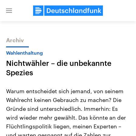
Close
menu
Archiv
Themen
Wahlenthaltung
Nichtwähler – die unbekannte
Spezies
Warum entscheidet sich jemand, von seinem
Wahlrecht keinen Gebrauch zu machen? Die
Landtagswahl Sachsen-Anhalt
USA
Gründe sind unterschiedlich. Immerhin: Es
2026
Aktuelle Beiträge, Analys
Alle Informationen
Hintergründe
wird wieder mehr gewählt. Das könnte an der
Sachsen-Anhalt wählt am 6.
Wirtschaftlich und militäri
September 2026 einen neuen
gehören die Vereinigten S
Flüchtlingspolitik liegen, meinen Experten –
Landtag. Seit 2021 wird das
den mächtigsten Ländern 
und warten gespannt auf die Zahlen zur
Bundesland von einer Koalition aus
mit großem Einfluss auf d