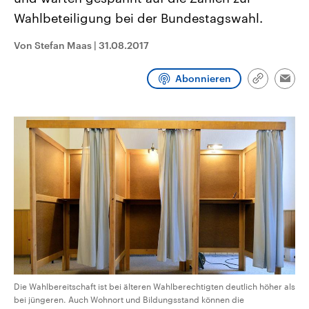
CDU, SPD und FDP regiert.-
aktuelle Weltgeschehen.
Wahlbeteiligung bei der Bundestagswahl.
Umfragen, Prognosen,
Wahlprogramme, aktuelle Berichte
Sendungen
Programm
Podcasts
und Hintergründe zu den Parteien
Von Stefan Maas
|
31.08.2017
und Kandidaten der anstehenden
Wahl.
Audio-Archiv
Abonnieren
Link
Emai
kopieren/te
Die Wahlbereitschaft ist bei älteren Wahlberechtigten deutlich höher als
bei jüngeren. Auch Wohnort und Bildungsstand können die