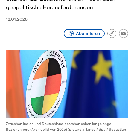
CDU, SPD und FDP regiert.-
aktuelle Weltgeschehen.
geopolitische Herausforderungen.
Umfragen, Prognosen,
Wahlprogramme, aktuelle Berichte
Sendungen
Programm
Podcasts
und Hintergründe zu den Parteien
12.01.2026
und Kandidaten der anstehenden
Wahl.
Audio-Archiv
Abonnieren
Link
Emai
kopieren/te
Zwischen Indien und Deutschland bestehen schon lange enge
Beziehungen. (Archivbild von 2025) (picture alliance / dpa / Sebastian