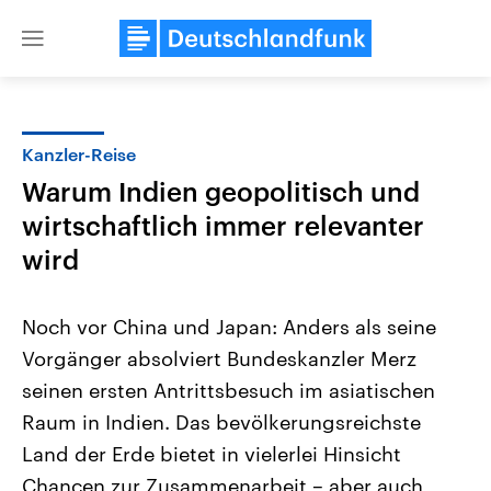
Close
menu
Kanzler-Reise
Themen
Warum Indien geopolitisch und
wirtschaftlich immer relevanter
wird
Noch vor China und Japan: Anders als seine
Vorgänger absolviert Bundeskanzler Merz
Landtagswahl Sachsen-Anhalt
USA
seinen ersten Antrittsbesuch im asiatischen
2026
Aktuelle Beiträge, Analys
Alle Informationen
Raum in Indien. Das bevölkerungsreichste
Hintergründe
Sachsen-Anhalt wählt am 6.
Wirtschaftlich und militäri
Land der Erde bietet in vielerlei Hinsicht
September 2026 einen neuen
gehören die Vereinigten S
Landtag. Seit 2021 wird das
den mächtigsten Ländern 
Chancen zur Zusammenarbeit – aber auch
Bundesland von einer Koalition aus
mit großem Einfluss auf d