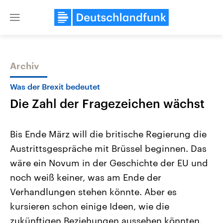
Close
menu
Archiv
Themen
Was der Brexit bedeutet
Die Zahl der Fragezeichen wächst
Bis Ende März will die britische Regierung die
Austrittsgespräche mit Brüssel beginnen. Das
wäre ein Novum in der Geschichte der EU und
Landtagswahl Sachsen-Anhalt
USA
noch weiß keiner, was am Ende der
2026
Aktuelle Beiträge, Analys
Alle Informationen
Verhandlungen stehen könnte. Aber es
Hintergründe
Sachsen-Anhalt wählt am 6.
Wirtschaftlich und militäri
kursieren schon einige Ideen, wie die
September 2026 einen neuen
gehören die Vereinigten S
Landtag. Seit 2021 wird das
den mächtigsten Ländern 
zukünftigen Beziehungen aussehen könnten.
Bundesland von einer Koalition aus
mit großem Einfluss auf d