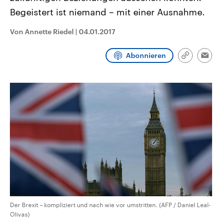
CDU, SPD und FDP regiert.-
aktuelle Weltgeschehen.
Begeistert ist niemand – mit einer Ausnahme.
Umfragen, Prognosen,
Wahlprogramme, aktuelle Berichte
Sendungen
Programm
Podcasts
und Hintergründe zu den Parteien
Von Annette Riedel
|
04.01.2017
und Kandidaten der anstehenden
Wahl.
Audio-Archiv
Abonnieren
Link
Emai
kopieren/te
Der Brexit – kompliziert und nach wie vor umstritten. (AFP / Daniel Leal-
Olivas)