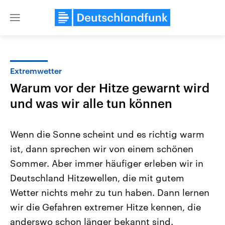
Close
menu
Extremwetter
Themen
Warum vor der Hitze gewarnt wird
und was wir alle tun können
Wenn die Sonne scheint und es richtig warm
ist, dann sprechen wir von einem schönen
Sommer. Aber immer häufiger erleben wir in
Landtagswahl Sachsen-Anhalt
USA
Deutschland Hitzewellen, die mit gutem
2026
Aktuelle Beiträge, Analys
Wetter nichts mehr zu tun haben. Dann lernen
Alle Informationen
Hintergründe
Sachsen-Anhalt wählt am 6.
Wirtschaftlich und militäri
wir die Gefahren extremer Hitze kennen, die
September 2026 einen neuen
gehören die Vereinigten S
Landtag. Seit 2021 wird das
den mächtigsten Ländern 
anderswo schon länger bekannt sind.
Bundesland von einer Koalition aus
mit großem Einfluss auf d