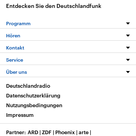
Entdecken Sie den Deutschlandfunk
Programm
Programm
Hören
Alle Sendungen
Livestream
Kontakt
Die Nachrichten
Audios
Hörerservice
Service
Nachrichtenleicht
Podcasts
Social Media
FAQ
Über uns
Neue Beiträge auf dlf.de
Deutschlandfunk App
Newsletter
Deutschlandradio
Themen-Schwerpunkte
Nachrichten App
Deutschlandradio
Veranstaltungen
Presse
Frequenzen
Datenschutzerklärung
Musikliste
Ausbildung und Karriere
Nutzungsbedingungen
RSS
Transparenz
Impressum
Korrekturen
Barrierefreiheit
Partner
ARD
|
ZDF
|
Phoenix
|
arte
|