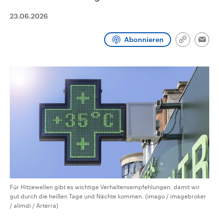
CDU, SPD und FDP regiert.-
aktuelle Weltgeschehen.
Umfragen, Prognosen,
23.06.2026
Wahlprogramme, aktuelle Berichte
Sendungen
Programm
Podcasts
und Hintergründe zu den Parteien
und Kandidaten der anstehenden
Abonnieren
Link
Emai
Wahl.
kopieren/te
Audio-Archiv
Für Hitzewellen gibt es wichtige Verhaltensempfehlungen, damit wir
gut durch die heißen Tage und Nächte kommen. (imago / imagebroker
/ alimdi / Arterra)