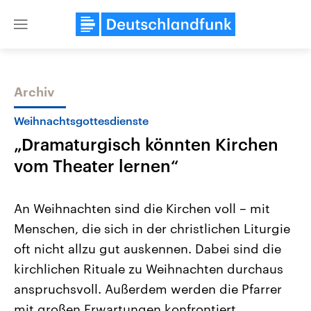
Close
menu
Archiv
Themen
Weihnachtsgottesdienste
„Dramaturgisch könnten Kirchen
vom Theater lernen“
An Weihnachten sind die Kirchen voll – mit
Menschen, die sich in der christlichen Liturgie
Landtagswahl Sachsen-Anhalt
USA
oft nicht allzu gut auskennen. Dabei sind die
2026
Aktuelle Beiträge, Analys
Alle Informationen
Hintergründe
kirchlichen Rituale zu Weihnachten durchaus
Sachsen-Anhalt wählt am 6.
Wirtschaftlich und militäri
September 2026 einen neuen
gehören die Vereinigten S
anspruchsvoll. Außerdem werden die Pfarrer
Landtag. Seit 2021 wird das
den mächtigsten Ländern 
mit großen Erwartungen konfrontiert.
Bundesland von einer Koalition aus
mit großem Einfluss auf d