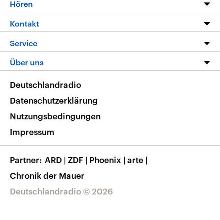
Programm
Hören
Alle Sendungen
Livestream
Kontakt
Die Nachrichten
Audios
Hörerservice
Service
Nachrichtenleicht
Podcasts
Social Media
FAQ
Über uns
Neue Beiträge auf dlf.de
Deutschlandfunk App
Newsletter
Deutschlandradio
Themen-Schwerpunkte
Nachrichten App
Deutschlandradio
Veranstaltungen
Presse
Frequenzen
Datenschutzerklärung
Musikliste
Ausbildung und Karriere
Nutzungsbedingungen
RSS
Transparenz
Impressum
Korrekturen
Barrierefreiheit
Partner
ARD
|
ZDF
|
Phoenix
|
arte
|
Chronik der Mauer
Deutschlandradio © 2026