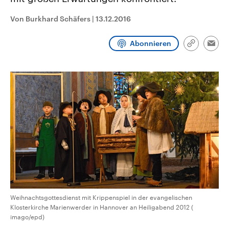
CDU, SPD und FDP regiert.-
aktuelle Weltgeschehen.
Umfragen, Prognosen,
Von Burkhard Schäfers
|
13.12.2016
Wahlprogramme, aktuelle Berichte
Sendungen
Programm
Podcasts
und Hintergründe zu den Parteien
und Kandidaten der anstehenden
Abonnieren
Wahl.
Link
Emai
kopieren/te
Audio-Archiv
Weihnachtsgottesdienst mit Krippenspiel in der evangelischen
Klosterkirche Marienwerder in Hannover an Heiligabend 2012 (
imago/epd)