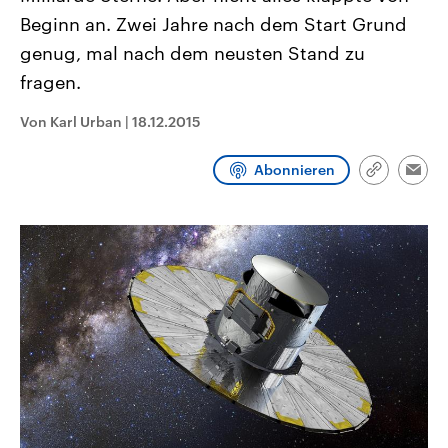
CDU, SPD und FDP regiert.-
aktuelle Weltgeschehen.
Beginn an. Zwei Jahre nach dem Start Grund
Umfragen, Prognosen,
Wahlprogramme, aktuelle Berichte
genug, mal nach dem neusten Stand zu
Sendungen
Programm
Podcasts
und Hintergründe zu den Parteien
und Kandidaten der anstehenden
fragen.
Wahl.
Audio-Archiv
Von Karl Urban
|
18.12.2015
Abonnieren
Link
Emai
kopieren/te