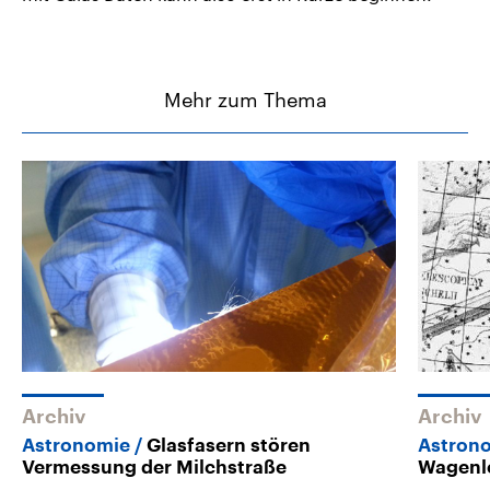
Mehr zum Thema
Archiv
Archiv
Astronomie
Glasfasern stören
Astron
Vermessung der Milchstraße
Wagenl