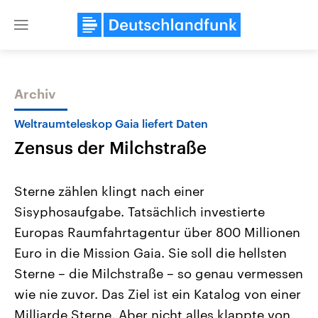
Close
menu
Archiv
Themen
Weltraumteleskop Gaia liefert Daten
Zensus der Milchstraße
Sterne zählen klingt nach einer
Sisyphosaufgabe. Tatsächlich investierte
Europas Raumfahrtagentur über 800 Millionen
Landtagswahl Sachsen-Anhalt
USA
Euro in die Mission Gaia. Sie soll die hellsten
2026
Aktuelle Beiträge, Analys
Alle Informationen
Sterne – die Milchstraße – so genau vermessen
Hintergründe
Sachsen-Anhalt wählt am 6.
Wirtschaftlich und militäri
wie nie zuvor. Das Ziel ist ein Katalog von einer
September 2026 einen neuen
gehören die Vereinigten S
Landtag. Seit 2021 wird das
den mächtigsten Ländern 
Milliarde Sterne. Aber nicht alles klappte von
Bundesland von einer Koalition aus
mit großem Einfluss auf d