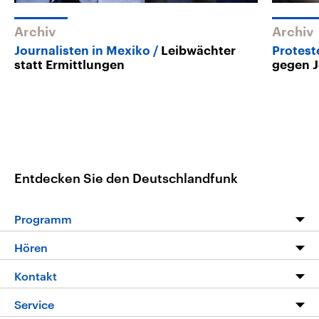
Archiv
Archiv
Journalisten in Mexiko
Leibwächter
Protest
statt Ermittlungen
gegen J
Entdecken Sie den Deutschlandfunk
Programm
Programm
Hören
Alle Sendungen
Livestream
Kontakt
Die Nachrichten
Audios
Hörerservice
Service
Nachrichtenleicht
Podcasts