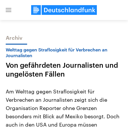
Close
menu
Archiv
Themen
Welttag gegen Straflosigkeit für Verbrechen an
Journalisten
Von gefährdeten Journalisten und
ungelösten Fällen
Am Welttag gegen Straflosigkeit für
Verbrechen an Journalisten zeigt sich die
Landtagswahl Sachsen-Anhalt
USA
2026
Aktuelle Beiträge, Analys
Organisation Reporter ohne Grenzen
Alle Informationen
Hintergründe
Sachsen-Anhalt wählt am 6.
Wirtschaftlich und militäri
besonders mit Blick auf Mexiko besorgt. Doch
September 2026 einen neuen
gehören die Vereinigten S
Landtag. Seit 2021 wird das
den mächtigsten Ländern 
auch in den USA und Europa müssen
Bundesland von einer Koalition aus
mit großem Einfluss auf d