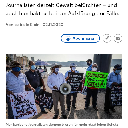
CDU, SPD und FDP regiert.-
aktuelle Weltgeschehen.
Journalisten derzeit Gewalt befürchten – und
Umfragen, Prognosen,
auch hier hakt es bei der Aufklärung der Fälle.
Wahlprogramme, aktuelle Berichte
Sendungen
Programm
Podcasts
und Hintergründe zu den Parteien
und Kandidaten der anstehenden
Von Isabelle Klein
|
02.11.2020
Wahl.
Audio-Archiv
Abonnieren
Link
Emai
kopieren/te
Mexikanische Journalisten demonstrieren für mehr staatlichen Schutz