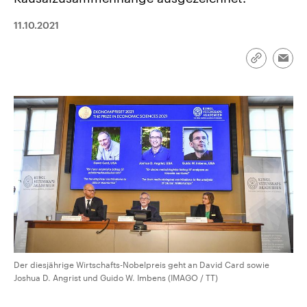
CDU, SPD und FDP regiert.-
aktuelle Weltgeschehen.
Umfragen, Prognosen,
11.10.2021
Wahlprogramme, aktuelle Berichte
Sendungen
Programm
Podcasts
und Hintergründe zu den Parteien
und Kandidaten der anstehenden
Wahl.
Link
Emai
kopieren/te
Audio-Archiv
Der diesjährige Wirtschafts-Nobelpreis geht an David Card sowie
Joshua D. Angrist und Guido W. Imbens (IMAGO / TT)