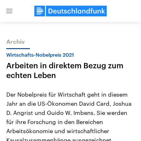
Close
menu
Archiv
Themen
Wirtschafts-Nobelpreis 2021
Arbeiten in direktem Bezug zum
echten Leben
Der Nobelpreis für Wirtschaft geht in diesem
Jahr an die US-Ökonomen David Card, Joshua
Landtagswahl Sachsen-Anhalt
USA
D. Angrist und Guido W. Imbens. Sie werden
2026
Aktuelle Beiträge, Analys
Alle Informationen
Hintergründe
für ihre Forschung in den Bereichen
Sachsen-Anhalt wählt am 6.
Wirtschaftlich und militäri
September 2026 einen neuen
gehören die Vereinigten S
Arbeitsökonomie und wirtschaftlicher
Landtag. Seit 2021 wird das
den mächtigsten Ländern 
Kausalzusammenhänge ausgezeichnet.
Bundesland von einer Koalition aus
mit großem Einfluss auf d