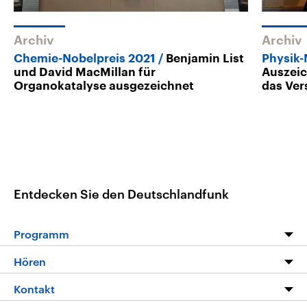
Archiv
Archiv
Chemie-Nobelpreis 2021
Benjamin List
Physik-
und David MacMillan für
Auszeic
Organokatalyse ausgezeichnet
das Ver
Entdecken Sie den Deutschlandfunk
Programm
Programm
Hören
Alle Sendungen
Livestream
Kontakt
Die Nachrichten
Audios