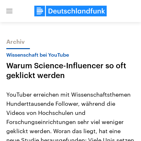
Close
menu
Archiv
Themen
Wissenschaft bei YouTube
Warum Science-Influencer so oft
geklickt werden
YouTuber erreichen mit Wissenschaftsthemen
Hunderttausende Follower, während die
Landtagswahl Sachsen-Anhalt
USA
Videos von Hochschulen und
2026
Aktuelle Beiträge, Analys
Alle Informationen
Hintergründe
Forschungseinrichtungen sehr viel weniger
Sachsen-Anhalt wählt am 6.
Wirtschaftlich und militäri
September 2026 einen neuen
gehören die Vereinigten S
geklickt werden. Woran das liegt, hat eine
Landtag. Seit 2021 wird das
den mächtigsten Ländern 
neue Studie herausgefunden: Viele Unis setzen
Bundesland von einer Koalition aus
mit großem Einfluss auf d