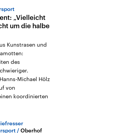
rsport
nt: „Vielleicht
cht um die halbe
us Kunstrasen und
lamotten:
iten des
chwieriger.
Hanns-Michael Hölz
uf von
einen koordinierten
iefresser
rsport
Oberhof