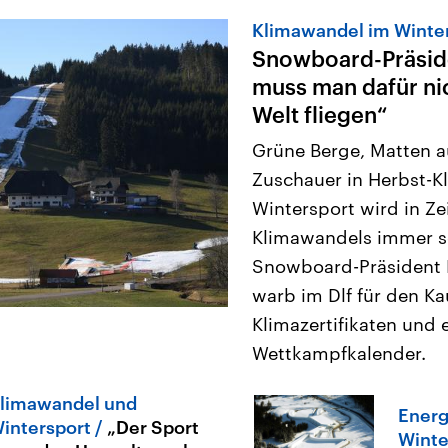
Klimawandel im Winte
Snowboard-Präside
muss man dafür ni
Welt fliegen“
Grüne Berge, Matten a
Zuschauer in Herbst-K
Wintersport wird in Ze
Klimawandels immer s
Snowboard-Präsident 
warb im Dlf für den Ka
Klimazertifikaten und 
Wettkampfkalender.
limawandel und
Energ
intersport
„Der Sport
Winte