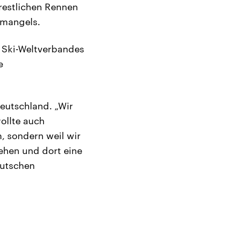
 restlichen Rennen
emangels.
s Ski-Weltverbandes
e
eutschland. „Wir
ollte auch
, sondern weil wir
gehen und dort eine
eutschen