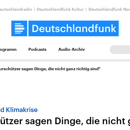
eutschlandradio
Deutschlandfunk Kultur
Deutschlandfunk No
rogramm
Podcasts
Audio-Archiv
Wirtschaft
Wissen
Kultur
Europa
Gesellschaf
urschützer sagen Dinge, die nicht ganz richtig sind"
d Klimakrise
tzer sagen Dinge, die nicht 
Nahostkonflikt
Iran
le Beiträge,
Aktuelle Lage und
Aktuelle Lage und