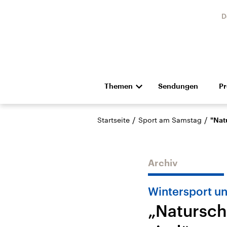
D
Themen
Sendungen
P
Die Nachrichten
Politik
/
/
Startseite
Sport am Samstag
"Nat
Hörspiel und Feature
Musik
Archiv
Wintersport un
„Naturschü
Landtagswahl Sachsen-
USA
Anhalt 2026
Aktuel