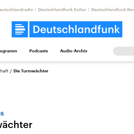
eutschlandradio
Deutschlandfunk Kultur
Deutschlandfunk No
rogramm
Podcasts
Audio-Archiv
Wirtschaft
Wissen
Kultur
Europa
Gesellschaf
/
haft
Die Turmwächter
as
wächter
Nahostkonflikt
Iran
le Beiträge,
Aktuelle Lage und
Aktuelle Lage und