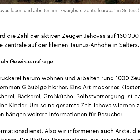
vas leben und arbeiten im „Zweigbüro Zentraleuropa“ in Selters 
rd die Zahl der aktiven Zeugen Jehovas auf 160.000 
e Zentrale auf der kleinen Taunus-Anhöhe in Selters.
 als Gewissensfrage
Druckerei herum wohnen und arbeiten rund 1000 Ze
ommen Gläubige hierher. Eine Art modernes Kloster
herei, Bäckerei, Großküche. Selbstversorgung ist das
eine Kinder. Um seine gesamte Zeit Jehova widmen z
en hängen weitere Informationen für Besucher.
rmationsdienst. Also wir informieren auch Ärzte, di
eren. Die Blutfrei-Therapieform, die wir anbieten, d