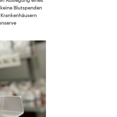
iden Auslegung eines
 keine Blutspenden
n Krankenhäusern
konserve