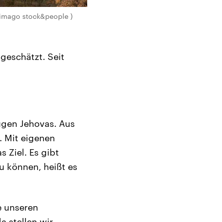
(imago stock&people )
geschätzt. Seit
ugen Jehovas. Aus
. Mit eigenen
 Ziel. Es gibt
u können, heißt es
e unseren
a stellen wir