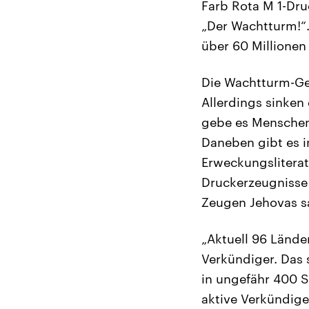
Farb Rota M 1-Dru
„Der Wachtturm!“.
über 60 Millionen
Die Wachtturm-Ges
Allerdings sinken
gebe es Menschen,
Daneben gibt es i
Erweckungslitera
Druckerzeugnisse 
Zeugen Jehovas s
„Aktuell 96 Lände
Verkündiger. Das
in ungefähr 400 S
aktive Verkündiger