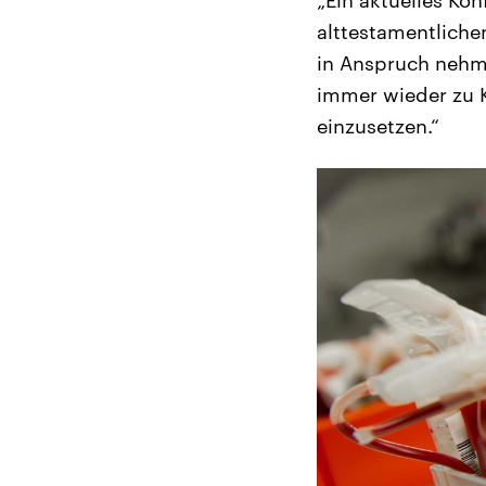
„Ein aktuelles Kon
alttestamentliche
in Anspruch nehme
immer wieder zu K
einzusetzen.“