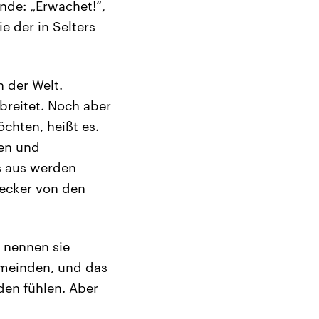
nde: „Erwachet!“,
e der in Selters
 der Welt.
breitet. Noch aber
chten, heißt es.
gen und
s aus werden
becker von den
r nennen sie
meinden, und das
den fühlen. Aber