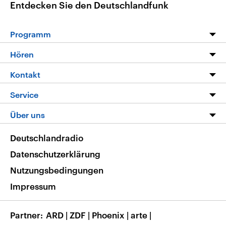
Entdecken Sie den Deutschlandfunk
Programm
Programm
Hören
Alle Sendungen
Livestream
Kontakt
Die Nachrichten
Audios
Hörerservice
Service
Nachrichtenleicht
Podcasts
Social Media
FAQ
Über uns
Neue Beiträge auf dlf.de
Deutschlandfunk App
Newsletter
Deutschlandradio
Themen-Schwerpunkte
Nachrichten App
Deutschlandradio
Veranstaltungen
Presse
Frequenzen
Datenschutzerklärung
Musikliste
Ausbildung und Karriere
Nutzungsbedingungen
RSS
Transparenz
Impressum
Korrekturen
Barrierefreiheit
Partner
ARD
|
ZDF
|
Phoenix
|
arte
|