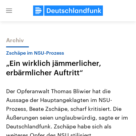
Close
menu
Archiv
Themen
Zschäpe im NSU-Prozess
„Ein wirklich jämmerlicher,
erbärmlicher Auftritt“
Der Opferanwalt Thomas Bliwier hat die
Aussage der Hauptangeklagten im NSU-
Landtagswahl Sachsen-Anhalt
USA
Prozess, Beate Zschäpe, scharf kritisiert. Die
2026
Aktuelle Beiträge, Analys
Alle Informationen
Hintergründe
Äußerungen seien unglaubwürdig, sagte er im
Sachsen-Anhalt wählt am 6.
Wirtschaftlich und militäri
September 2026 einen neuen
gehören die Vereinigten S
Deutschlandfunk. Zschäpe habe sich als
Landtag. Seit 2021 wird das
den mächtigsten Ländern 
weiteres Opfer des NSU stilisiert.
Bundesland von einer Koalition aus
mit großem Einfluss auf d