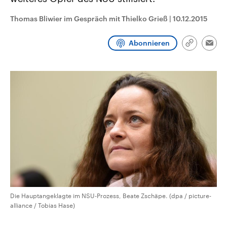
CDU, SPD und FDP regiert.-
aktuelle Weltgeschehen.
Umfragen, Prognosen,
Thomas Bliwier im Gespräch mit Thielko Grieß
|
10.12.2015
Wahlprogramme, aktuelle Berichte
Sendungen
Programm
Podcasts
und Hintergründe zu den Parteien
und Kandidaten der anstehenden
Abonnieren
Wahl.
Link
Emai
kopieren/te
Audio-Archiv
Die Hauptangeklagte im NSU-Prozess, Beate Zschäpe. (dpa / picture-
alliance / Tobias Hase)