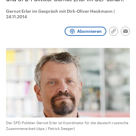
CDU, SPD und FDP regiert.-
aktuelle Weltgeschehen.
Umfragen, Prognosen,
Gernot Erler im Gespräch mit Dirk-Oliver Heckmann
|
Wahlprogramme, aktuelle Berichte
24.11.2014
Sendungen
Programm
Podcasts
und Hintergründe zu den Parteien
und Kandidaten der anstehenden
Wahl.
Abonnieren
Audio-Archiv
Link
Emai
kopieren/te
Der SPD-Politiker Gernot Erler ist Koordinator für die deutsch-russische
Zusammenarbeit (dpa / Patrick Seeger)