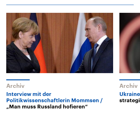
Archiv
Archiv
Interview mit der
Ukraine
Politikwissenschaftlerin Mommsen
strateg
„Man muss Russland hofieren“