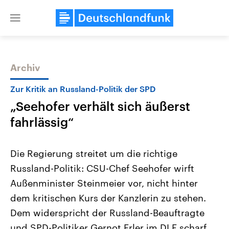
Close
menu
Archiv
Themen
Zur Kritik an Russland-Politik der SPD
„Seehofer verhält sich äußerst
fahrlässig“
Die Regierung streitet um die richtige
Russland-Politik: CSU-Chef Seehofer wirft
Landtagswahl Sachsen-Anhalt
USA
Außenminister Steinmeier vor, nicht hinter
2026
Aktuelle Beiträge, Analys
Alle Informationen
Hintergründe
dem kritischen Kurs der Kanzlerin zu stehen.
Sachsen-Anhalt wählt am 6.
Wirtschaftlich und militäri
September 2026 einen neuen
gehören die Vereinigten S
Dem widerspricht der Russland-Beauftragte
Landtag. Seit 2021 wird das
den mächtigsten Ländern 
und SPD-Politiker Gernot Erler im DLF scharf.
Bundesland von einer Koalition aus
mit großem Einfluss auf d