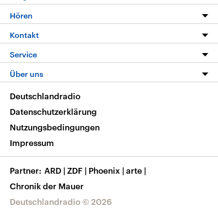
Programm
Hören
Alle Sendungen
Livestream
Kontakt
Die Nachrichten
Audios
Hörerservice
Service
Nachrichtenleicht
Podcasts
Social Media
FAQ
Über uns
Neue Beiträge auf dlf.de
Deutschlandfunk App
Newsletter
Deutschlandradio
Themen-Schwerpunkte
Nachrichten App
Deutschlandradio
Veranstaltungen
Presse
Frequenzen
Datenschutzerklärung
Musikliste
Ausbildung und Karriere
Nutzungsbedingungen
RSS
Transparenz
Impressum
Korrekturen
Barrierefreiheit
Partner
ARD
|
ZDF
|
Phoenix
|
arte
|
Chronik der Mauer
Deutschlandradio © 2026