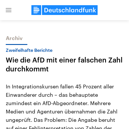
Close
menu
Archiv
Themen
Zweifelhafte Berichte
Wie die AfD mit einer falschen Zahl
durchkommt
In Integrationskursen fallen 45 Prozent aller
Einwanderer durch – das behauptete
Landtagswahl Sachsen-Anhalt
USA
zumindest ein AfD-Abgeordneter. Mehrere
2026
Aktuelle Beiträge, Analys
Alle Informationen
Hintergründe
Medien und Agenturen übernahmen die Zahl
Sachsen-Anhalt wählt am 6.
Wirtschaftlich und militäri
September 2026 einen neuen
gehören die Vereinigten S
ungeprüft. Das Problem: Die Angabe beruht
Landtag. Seit 2021 wird das
den mächtigsten Ländern 
auf einer Fehlinterpretation von Zahlen der
Bundesland von einer Koalition aus
mit großem Einfluss auf d