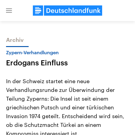
Close
menu
Archiv
Themen
Zypern-Verhandlungen
Erdogans Einfluss
In der Schweiz startet eine neue
Verhandlungsrunde zur Überwindung der
Teilung Zyperns: Die Insel ist seit einem
Landtagswahl Sachsen-Anhalt
USA
griechischen Putsch und einer türkischen
2026
Aktuelle Beiträge, Analys
Alle Informationen
Invasion 1974 geteilt. Entscheidend wird sein,
Hintergründe
Sachsen-Anhalt wählt am 6.
Wirtschaftlich und militäri
ob die Schutzmacht Türkei an einem
September 2026 einen neuen
gehören die Vereinigten S
Landtag. Seit 2021 wird das
den mächtigsten Ländern 
Kompromiss interessiert ist.
Bundesland von einer Koalition aus
mit großem Einfluss auf d