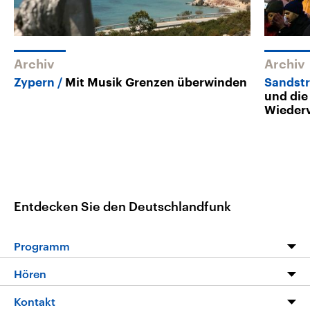
Archiv
Archiv
Zypern
Mit Musik Grenzen überwinden
Sandstr
und die
Wieder
Entdecken Sie den Deutschlandfunk
Programm
Programm
Hören
Alle Sendungen
Livestream
Kontakt