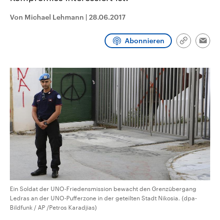
CDU, SPD und FDP regiert.-
aktuelle Weltgeschehen.
Umfragen, Prognosen,
Von Michael Lehmann
|
28.06.2017
Wahlprogramme, aktuelle Berichte
Sendungen
Programm
Podcasts
und Hintergründe zu den Parteien
und Kandidaten der anstehenden
Abonnieren
Link
Wahl.
Emai
kopieren/te
Audio-Archiv
Ein Soldat der UNO-Friedensmission bewacht den Grenzübergang
Ledras an der UNO-Pufferzone in der geteilten Stadt Nikosia. (dpa-
Bildfunk / AP /Petros Karadjias)