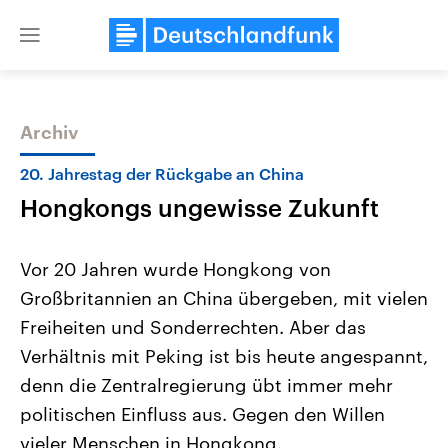
Close
menu
Archiv
Themen
20. Jahrestag der Rückgabe an China
Hongkongs ungewisse Zukunft
Vor 20 Jahren wurde Hongkong von
Großbritannien an China übergeben, mit vielen
Freiheiten und Sonderrechten. Aber das
Landtagswahl Sachsen-Anhalt
USA
Verhältnis mit Peking ist bis heute angespannt,
2026
Aktuelle Beiträge, Analys
Alle Informationen
denn die Zentralregierung übt immer mehr
Hintergründe
Sachsen-Anhalt wählt am 6.
Wirtschaftlich und militäri
politischen Einfluss aus. Gegen den Willen
September 2026 einen neuen
gehören die Vereinigten S
Landtag. Seit 2021 wird das
den mächtigsten Ländern 
vieler Menschen in Hongkong.
Bundesland von einer Koalition aus
mit großem Einfluss auf d