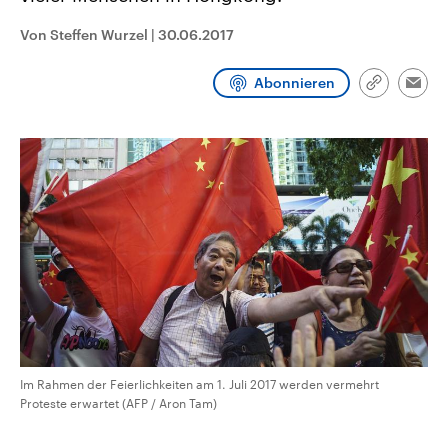
CDU, SPD und FDP regiert.-
aktuelle Weltgeschehen.
Umfragen, Prognosen,
Von Steffen Wurzel
|
30.06.2017
Wahlprogramme, aktuelle Berichte
Sendungen
Programm
Podcasts
und Hintergründe zu den Parteien
und Kandidaten der anstehenden
Abonnieren
Link
Wahl.
Emai
kopieren/te
Audio-Archiv
Im Rahmen der Feierlichkeiten am 1. Juli 2017 werden vermehrt
Proteste erwartet (AFP / Aron Tam)