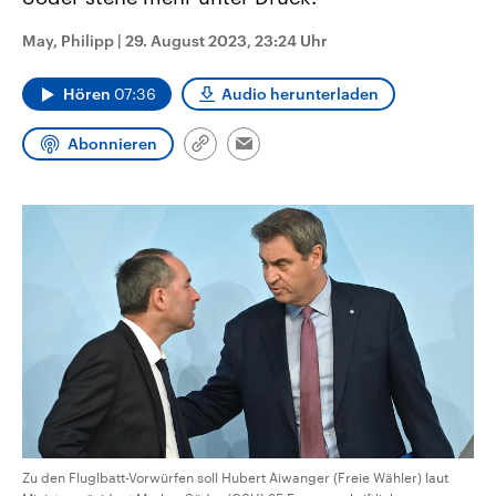
CDU, SPD und FDP regiert.-
aktuelle Weltgeschehen.
Umfragen, Prognosen,
May, Philipp
|
29. August 2023, 23:24 Uhr
Wahlprogramme, aktuelle Berichte
Sendungen
Programm
Podcasts
und Hintergründe zu den Parteien
und Kandidaten der anstehenden
Hören
07:36
Audio herunterladen
Wahl.
Audio-Archiv
Abonnieren
Link
Email
kopieren/teilen
Zu den Fluglbatt-Vorwürfen soll Hubert Aiwanger (Freie Wähler) laut