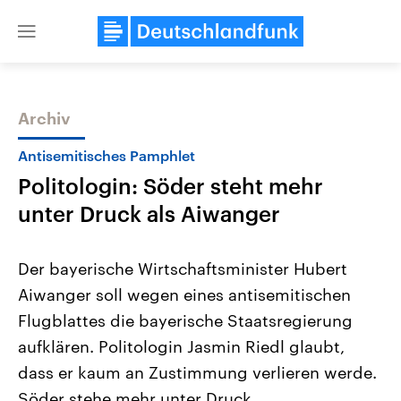
Close
menu
Archiv
Themen
Antisemitisches Pamphlet
Politologin: Söder steht mehr
unter Druck als Aiwanger
Der bayerische Wirtschaftsminister Hubert
Aiwanger soll wegen eines antisemitischen
Landtagswahl Sachsen-Anhalt
USA
Flugblattes die bayerische Staatsregierung
2026
Aktuelle Beiträge, Analys
Alle Informationen
Hintergründe
aufklären. Politologin Jasmin Riedl glaubt,
Sachsen-Anhalt wählt am 6.
Wirtschaftlich und militäri
September 2026 einen neuen
gehören die Vereinigten S
dass er kaum an Zustimmung verlieren werde.
Landtag. Seit 2021 wird das
den mächtigsten Ländern 
Söder stehe mehr unter Druck.
Bundesland von einer Koalition aus
mit großem Einfluss auf d