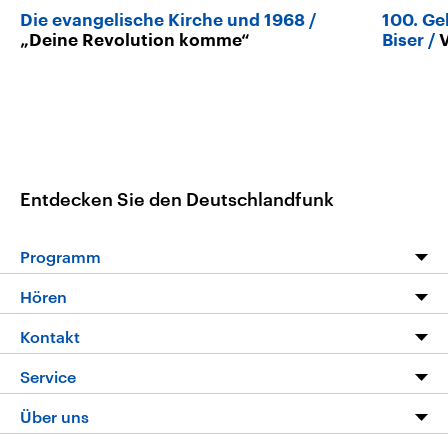
Die evangelische Kirche und 1968
100. Ge
„Deine Revolution komme“
Biser
Entdecken Sie den Deutschlandfunk
Programm
Programm
Hören
Alle Sendungen
Livestream
Kontakt
Die Nachrichten
Audios
Hörerservice
Service
Nachrichtenleicht
Podcasts
Social Media
FAQ
Über uns
Neue Beiträge auf dlf.de
Deutschlandfunk App
Newsletter