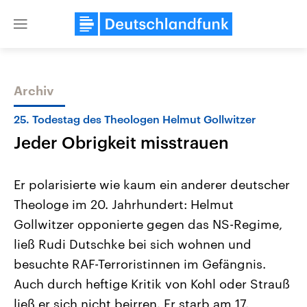
Close
menu
Archiv
Themen
25. Todestag des Theologen Helmut Gollwitzer
Jeder Obrigkeit misstrauen
Er polarisierte wie kaum ein anderer deutscher
Theologe im 20. Jahrhundert: Helmut
Gollwitzer opponierte gegen das NS-Regime,
Landtagswahl Sachsen-Anhalt
USA
ließ Rudi Dutschke bei sich wohnen und
2026
Aktuelle Beiträge, Analys
Alle Informationen
besuchte RAF-Terroristinnen im Gefängnis.
Hintergründe
Sachsen-Anhalt wählt am 6.
Wirtschaftlich und militäri
Auch durch heftige Kritik von Kohl oder Strauß
September 2026 einen neuen
gehören die Vereinigten S
Landtag. Seit 2021 wird das
den mächtigsten Ländern 
ließ er sich nicht beirren. Er starb am 17.
Bundesland von einer Koalition aus
mit großem Einfluss auf d