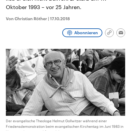
CDU, SPD und FDP regiert.-
aktuelle Weltgeschehen.
Oktober 1993 – vor 25 Jahren.
Umfragen, Prognosen,
Wahlprogramme, aktuelle Berichte
Sendungen
Programm
Podcasts
und Hintergründe zu den Parteien
Von Christian Röther
|
17.10.2018
und Kandidaten der anstehenden
Wahl.
Audio-Archiv
Abonnieren
Link
Emai
kopieren/te
Der evangelische Theologe Helmut Gollwitzer während einer
Friedensdemonstration beim evangelischen Kirchentag im Juni 1983 in