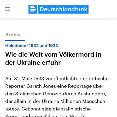
Close
menu
Archiv
Themen
Holodomor 1932 und 1933
Wie die Welt vom Völkermord in
der Ukraine erfuhr
Am 31. März 1933 veröffentlichte der britische
Reporter Gareth Jones eine Reportage über
Landtagswahl Sachsen-Anhalt
USA
den Stalinschen Genozid durch Aushungern,
2026
Aktuelle Beiträge, Analys
Alle Informationen
Hintergründe
der allein in der Ukraine Millionen Menschen
Sachsen-Anhalt wählt am 6.
Wirtschaftlich und militäri
September 2026 einen neuen
gehören die Vereinigten S
tötete. Gekonnt säte die stalinistische
Landtag. Seit 2021 wird das
den mächtigsten Ländern 
Propaganda Zweifel an dem Bericht.
Bundesland von einer Koalition aus
mit großem Einfluss auf d