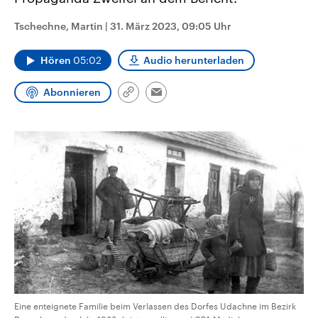
CDU, SPD und FDP regiert.-
aktuelle Weltgeschehen.
Umfragen, Prognosen,
Tschechne, Martin
|
31. März 2023, 09:05 Uhr
Wahlprogramme, aktuelle Berichte
Sendungen
Programm
Podcasts
und Hintergründe zu den Parteien
und Kandidaten der anstehenden
Hören
05:02
Audio herunterladen
Wahl.
Audio-Archiv
Abonnieren
Link
Email
kopieren/teilen
Eine enteignete Familie beim Verlassen des Dorfes Udachne im Bezirk