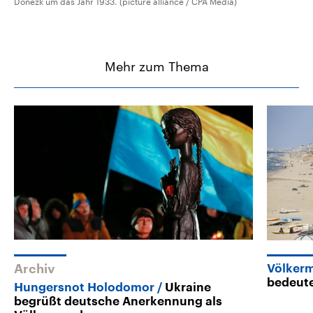
Donezk um das Jahr 1933. (picture alliance / CPA Media)
Mehr zum Thema
Archiv
Völker
bedeut
Hungersnot Holodomor
Ukraine
begrüßt deutsche Anerkennung als