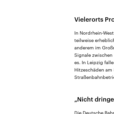
Vielerorts P
In Nordrhein-Wes
teilweise erhebl
anderem im Großr
Signale zwischen
es. In Leipzig fa
Hitzeschäden am 
Straßenbahnbetrie
„Nicht dring
Die Deutsche Bahn