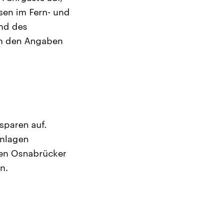
sen im Fern- und
nd des
en den Angaben
sparen auf.
anlagen
uen Osnabrücker
n.