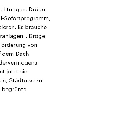
richtungen. Dröge
hl-Sofortprogramm,
sieren. Es brauche
ranlagen“. Dröge
 Förderung von
auf dem Dach
ondervermögens
t jetzt ein
ge, Städte so zu
d begrünte