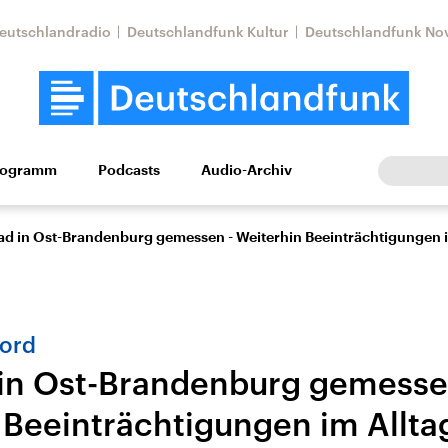
eutschlandradio
Deutschlandfunk Kultur
Deutschlandfunk No
rogramm
Podcasts
Audio-Archiv
Wirtschaft
Wissen
Kultur
Europa
Gesellschaf
rad in Ost-Brandenburg gemessen - Weiterhin Beeinträchtigungen i
ord
 in Ost-Brandenburg gemesse
 Beeinträchtigungen im Allta
tkonflikt
Iran
Faktenchecks
In unseren Faktenc
lle Lage und
Aktuelle Lage und