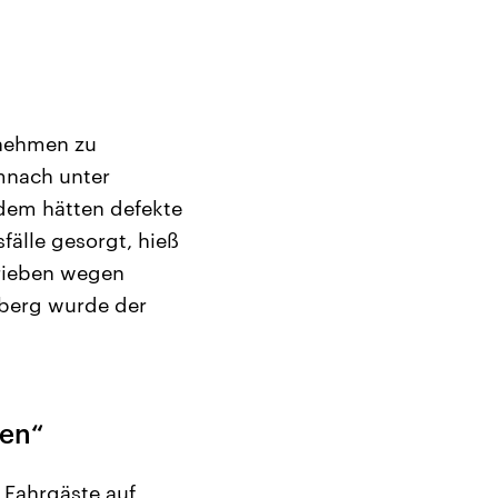
rnehmen zu
mnach unter
dem hätten defekte
älle gesorgt, hieß
trieben wegen
nberg wurde der
ben“
 Fahrgäste auf,