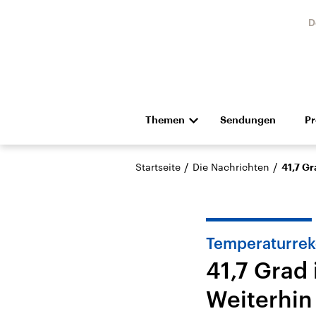
D
Themen
Sendungen
P
Die Nachrichten
Politik
/
/
Startseite
Die Nachrichten
41,7 G
Hörspiel und Feature
Musik
Temperaturrek
41,7 Grad
Weiterhin
USA
Nahos
Aktuelle Beiträge,
Aktue