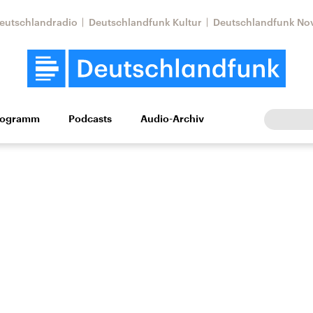
eutschlandradio
Deutschlandfunk Kultur
Deutschlandfunk No
rogramm
Podcasts
Audio-Archiv
Wirtschaft
Wissen
Kultur
Europa
Gesellschaf
Nahostkonflikt
Iran
le Beiträge,
Aktuelle Lage und
Aktuelle Lage und