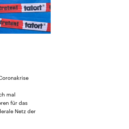
 Coronakrise
ch mal
ren für das
erale Netz der