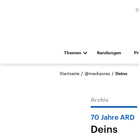
D
Themen
Sendungen
P
Die Nachrichten
Politik
/
/
Startseite
@mediasres
Deins
Hörspiel und Feature
Musik
Archiv
70 Jahre ARD
Deins
Landtagswahl Sachsen-
USA
Anhalt 2026
Aktuel