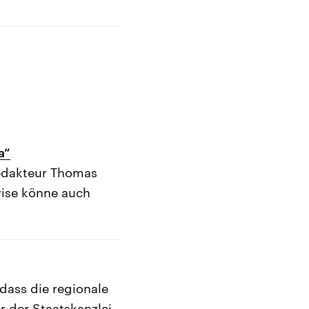
a“
edakteur Thomas
ise könne auch
 dass die regionale
r der Staatskanzlei