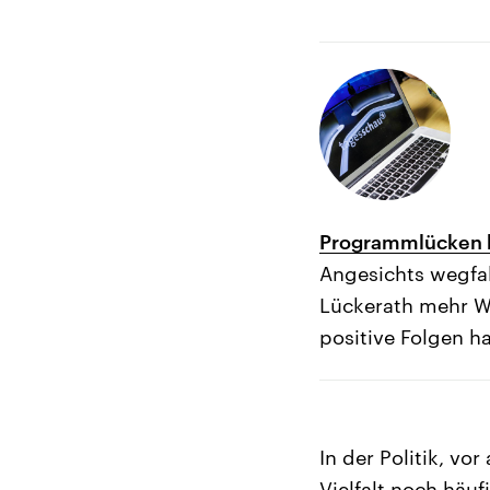
Programmlücken be
Angesichts wegfa
Lückerath mehr W
positive Folgen ha
In der Politik, vo
Vielfalt noch häu