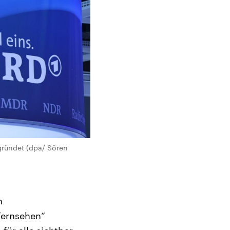
gründet (dpa/ Sören
n
Fernsehen“