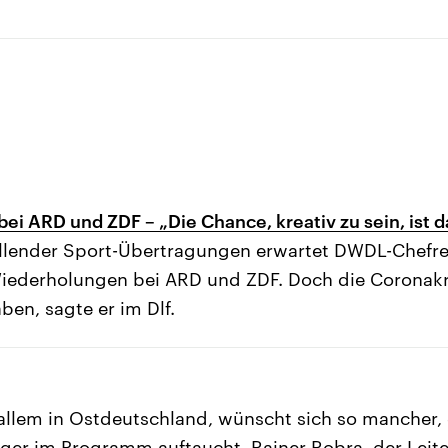
i ARD und ZDF – „Die Chance, kreativ zu sein, ist d
llender Sport-Übertragungen erwartet DWDL-Chefr
iederholungen bei ARD und ZDF. Doch die Coronakr
ben, sagte er im Dlf.
r allem in Ostdeutschland, wünscht sich so mancher,
figer im Programm auftaucht. Rainer Robra, der Leite