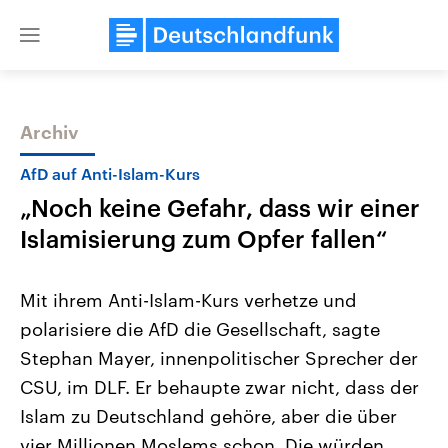
Close
menu
Archiv
Themen
AfD auf Anti-Islam-Kurs
„Noch keine Gefahr, dass wir einer
Islamisierung zum Opfer fallen“
Mit ihrem Anti-Islam-Kurs verhetze und
polarisiere die AfD die Gesellschaft, sagte
Landtagswahl Sachsen-Anhalt
USA
Stephan Mayer, innenpolitischer Sprecher der
2026
Aktuelle Beiträge, Analys
Alle Informationen
Hintergründe
CSU, im DLF. Er behaupte zwar nicht, dass der
Sachsen-Anhalt wählt am 6.
Wirtschaftlich und militäri
September 2026 einen neuen
gehören die Vereinigten S
Islam zu Deutschland gehöre, aber die über
Landtag. Seit 2021 wird das
den mächtigsten Ländern 
vier Millionen Moslems schon. Die würden
Bundesland von einer Koalition aus
mit großem Einfluss auf d