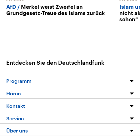
AfD
Merkel weist Zweifel an
Islam u
Grundgesetz-Treue des Islams zurück
nicht a
sehen“
Entdecken Sie den Deutschlandfunk
Programm
Programm
Hören
Alle Sendungen
Livestream
Kontakt
Die Nachrichten
Audios
Hörerservice
Service
Nachrichtenleicht
Podcasts
Social Media
FAQ
Über uns
Neue Beiträge auf dlf.de
Deutschlandfunk App
Newsletter