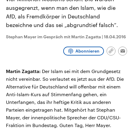
CDU, SPD und FDP regiert.-
aktuelle Weltgeschehen.
ausgegrenzt, wenn man den Islam, wie die
Umfragen, Prognosen,
Wahlprogramme, aktuelle Berichte
AfD, als Fremdkörper in Deutschland
Sendungen
Programm
Podcasts
und Hintergründe zu den Parteien
und Kandidaten der anstehenden
bezeichne und das sei „abgrundtief falsch“.
Wahl.
Audio-Archiv
Stephan Mayer im Gespräch mit Martin Zagatta
|
18.04.2016
Abonnieren
Link
Emai
kopieren/te
Martin Zagatta:
Der Islam sei mit dem Grundgesetz
nicht vereinbar. So verlautet es jetzt aus der AfD. Die
Alternative für Deutschland will offenbar mit einem
Anti-Islam-Kurs auf Stimmenfang gehen, ein
Unterfangen, das ihr heftige Kritik aus anderen
Parteien eingetragen hat. Mitgehört hat Stephan
Mayer, der innenpolitische Sprecher der CDU/CSU-
Fraktion im Bundestag. Guten Tag, Herr Mayer.