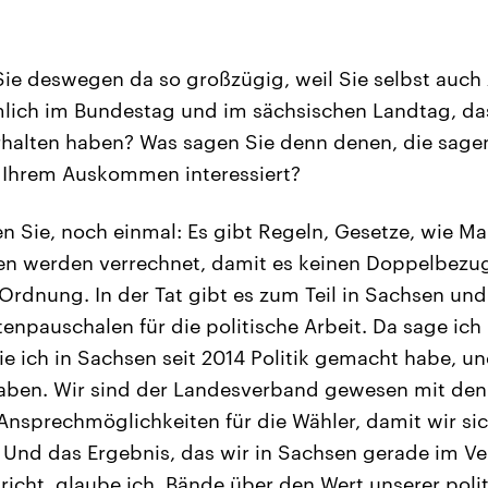
ie deswegen da so großzügig, weil Sie selbst auch
ich im Bundestag und im sächsischen Landtag, das 
rhalten haben? Was sagen Sie denn denen, die sagen,
n Ihrem Auskommen interessiert?
en Sie, noch einmal: Es gibt Regeln, Gesetze, wie M
en werden verrechnet, damit es keinen Doppelbezug
n Ordnung. In der Tat gibt es zum Teil in Sachsen un
npauschalen für die politische Arbeit. Da sage ich
ie ich in Sachsen seit 2014 Politik gemacht habe, u
haben. Wir sind der Landesverband gewesen mit den
nsprechmöglichkeiten für die Wähler, damit wir si
 Und das Ergebnis, das wir in Sachsen gerade im Ve
richt, glaube ich, Bände über den Wert unserer poli