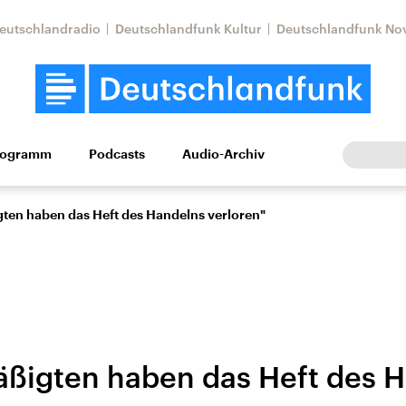
eutschlandradio
Deutschlandfunk Kultur
Deutschlandfunk No
rogramm
Podcasts
Audio-Archiv
Wirtschaft
Wissen
Kultur
Europa
Gesellschaf
ten haben das Heft des Handelns verloren"
ßigten haben das Heft des 
Nahostkonflikt
Iran
le Beiträge,
Aktuelle Lage und
Aktuelle Lage und