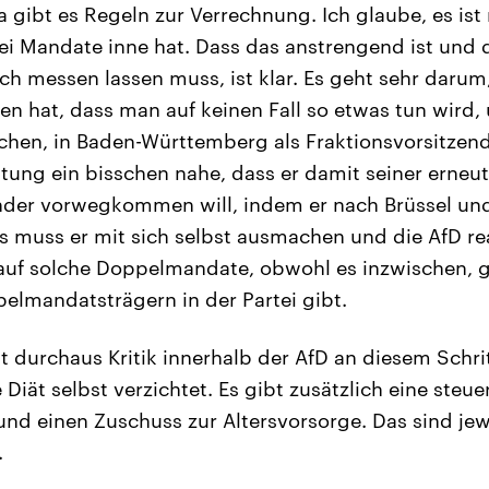
gibt es Regeln zur Verrechnung. Ich glaube, es ist 
i Mandate inne hat. Dass das anstrengend ist und 
h messen lassen muss, ist klar. Es geht sehr darum
n hat, dass man auf keinen Fall so etwas tun wird, 
hen, in Baden-Württemberg als Fraktionsvorsitzend
utung ein bisschen nahe, dass er damit seiner erneu
ender vorwegkommen will, indem er nach Brüssel un
s muss er mit sich selbst ausmachen und die AfD rea
auf solche Doppelmandate, obwohl es inzwischen, gl
lmandatsträgern in der Partei gibt.
t durchaus Kritik innerhalb der AfD an diesem Schri
Diät selbst verzichtet. Es gibt zusätzlich eine steuer
nd einen Zuschuss zur Altersvorsorge. Das sind jewei
.