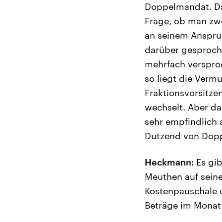
Doppelmandat. Da 
Frage, ob man zwe
an seinem Anspruc
darüber gesproche
mehrfach versproc
so liegt die Verm
Fraktionsvorsitz
wechselt. Aber da
sehr empfindlich 
Dutzend von Doppe
Heckmann:
Es gib
Meuthen auf seine 
Kostenpauschale u
Beträge im Monat