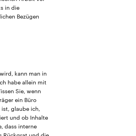
s in die
nlichen Bezügen
wird, kann man in
ch habe allein mit
Wissen Sie, wenn
räger ein Büro
ist, glaube ich,
iert und ob Inhalte
e, dass interne
es Rückgrat und die