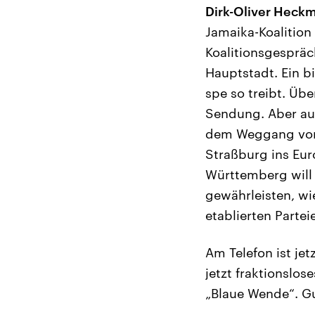
Dirk-Oliver Heck
Jamaika-Koalition
Koalitionsgespräc
Hauptstadt. Ein b
spe so treibt. Üb
Sendung. Aber auc
dem Weggang von F
Straßburg ins Eu
Württemberg will 
gewährleisten, wi
etablierten Partei
Am Telefon ist jet
jetzt fraktionslo
„Blaue Wende“. Gu