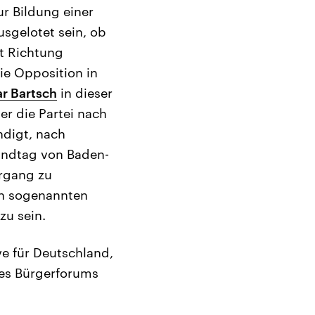
ur Bildung einer
usgelotet sein, ob
nt Richtung
ie Opposition in
ar Bartsch
in dieser
er die Partei nach
ndigt, nach
andtag von Baden-
ergang zu
den sogenannten
zu sein.
ve für Deutschland,
des Bürgerforums