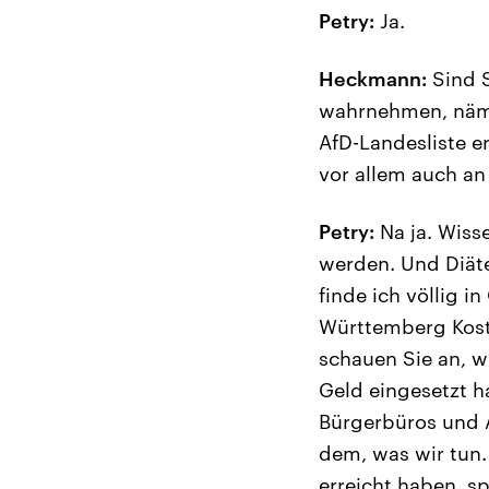
Petry:
Ja.
Heckmann:
Sind S
wahrnehmen, näml
AfD-Landesliste e
vor allem auch a
Petry:
Na ja. Wiss
werden. Und Diät
finde ich völlig i
Württemberg Koste
schauen Sie an, w
Geld eingesetzt 
Bürgerbüros und A
dem, was wir tun.
erreicht haben, sp