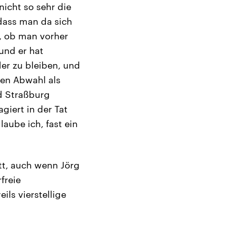
nicht so sehr die
dass man da sich
, ob man vorher
und er hat
er zu bleiben, und
ten Abwahl als
d Straßburg
giert in der Tat
aube ich, fast ein
tt, auch wenn Jörg
freie
ls vierstellige