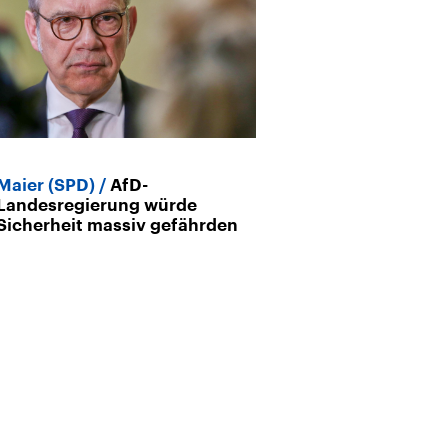
Maier (SPD)
AfD-
Sachsen-Anha
Landesregierung würde
der AfD haben
Sicherheit massiv gefährden
verfassungsre
Grenzen