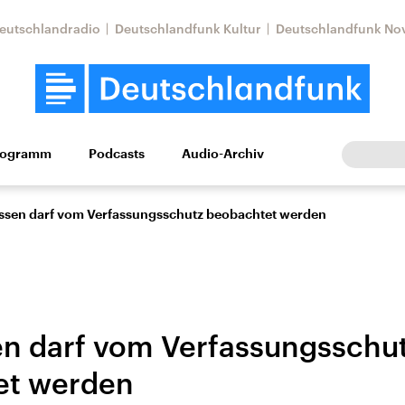
eutschlandradio
Deutschlandfunk Kultur
Deutschlandfunk No
rogramm
Podcasts
Audio-Archiv
Wirtschaft
Wissen
Kultur
Europa
Gesellschaf
ssen darf vom Verfassungsschutz beobachtet werden
n darf vom Verfassungsschu
et werden
Nahostkonflikt
Iran
le Beiträge,
Aktuelle Lage und
Aktuelle Lage und