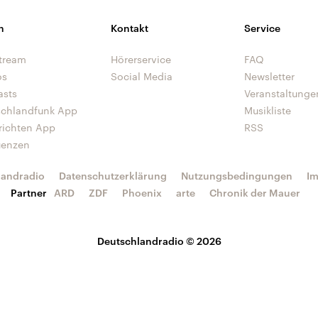
n
Kontakt
Service
tream
Hörerservice
FAQ
os
Social Media
Newsletter
asts
Veranstaltunge
schlandfunk App
Musikliste
richten App
RSS
uenzen
landradio
Datenschutzerklärung
Nutzungsbedingungen
I
Partner
ARD
ZDF
Phoenix
arte
Chronik der Mauer
Deutschlandradio © 2026