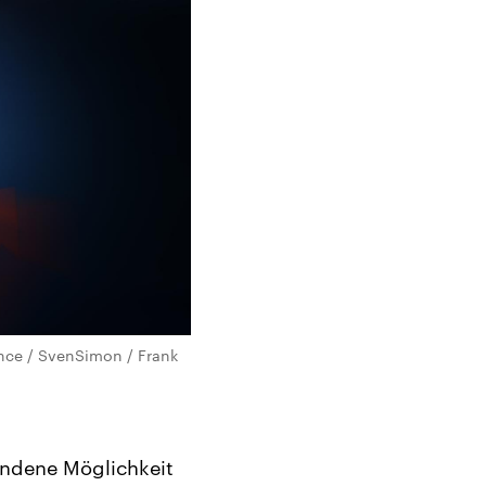
ance / SvenSimon / Frank
bundene Möglichkeit