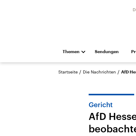
D
Themen
Sendungen
P
Die Nachrichten
Politik
/
/
Startseite
Die Nachrichten
AfD He
Hörspiel und Feature
Musik
Gericht
AfD Hesse
beobacht
Landtagswahl Sachsen-
USA
Anhalt 2026
Aktuel