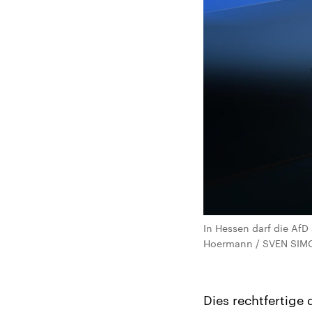
In Hessen darf die AfD
Hoermann / SVEN SIM
Dies rechtfertige