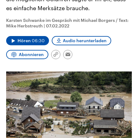
CDU, SPD und FDP regiert.-
aktuelle Weltgeschehen.
es einfache Merksätze brauche.
Umfragen, Prognosen,
Wahlprogramme, aktuelle Berichte
Sendungen
Programm
Podcasts
und Hintergründe zu den Parteien
Karsten Schwanke im Gespräch mit Michael Borgers / Text:
und Kandidaten der anstehenden
Mike Herbstreuth
|
07.02.2022
Wahl.
Audio-Archiv
Hören
06:30
Audio herunterladen
Abonnieren
Link
Email
kopieren/teilen