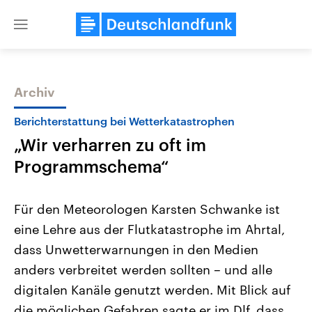
Close
menu
Archiv
Themen
Berichterstattung bei Wetterkatastrophen
„Wir verharren zu oft im
Programmschema“
Für den Meteorologen Karsten Schwanke ist
eine Lehre aus der Flutkatastrophe im Ahrtal,
Landtagswahl Sachsen-Anhalt
USA
dass Unwetterwarnungen in den Medien
2026
Aktuelle Beiträge, Analys
Alle Informationen
Hintergründe
anders verbreitet werden sollten – und alle
Sachsen-Anhalt wählt am 6.
Wirtschaftlich und militäri
September 2026 einen neuen
gehören die Vereinigten S
digitalen Kanäle genutzt werden. Mit Blick auf
Landtag. Seit 2021 wird das
den mächtigsten Ländern 
die möglichen Gefahren sagte er im Dlf, dass
Bundesland von einer Koalition aus
mit großem Einfluss auf d