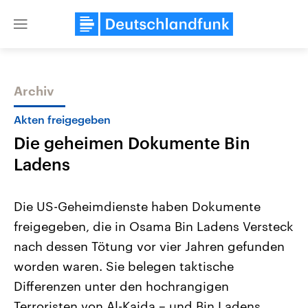
Close
menu
Archiv
Themen
Akten freigegeben
Die geheimen Dokumente Bin
Ladens
Die US-Geheimdienste haben Dokumente
freigegeben, die in Osama Bin Ladens Versteck
Landtagswahl Sachsen-Anhalt
USA
nach dessen Tötung vor vier Jahren gefunden
2026
Aktuelle Beiträge, Analys
Alle Informationen
Hintergründe
worden waren. Sie belegen taktische
Sachsen-Anhalt wählt am 6.
Wirtschaftlich und militäri
September 2026 einen neuen
gehören die Vereinigten S
Differenzen unter den hochrangigen
Landtag. Seit 2021 wird das
den mächtigsten Ländern 
Terroristen von Al-Kaida – und Bin Ladens
Bundesland von einer Koalition aus
mit großem Einfluss auf d