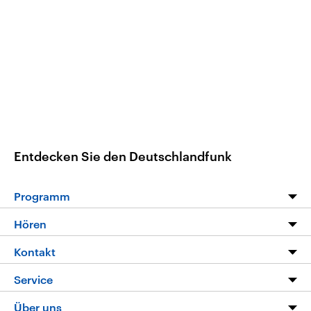
Entdecken Sie den Deutschlandfunk
Programm
Programm
Hören
Alle Sendungen
Livestream
Kontakt
Die Nachrichten
Audios
Hörerservice
Service
Nachrichtenleicht
Podcasts
Social Media
FAQ
Über uns
Neue Beiträge auf dlf.de