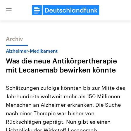
Close
menu
Archiv
Themen
Alzheimer-Medikament
Was die neue Antikörpertherapie
mit Lecanemab bewirken könnte
Schätzungen zufolge könnten bis zur Mitte des
Jahrhunderts weltweit mehr als 150 Millionen
Landtagswahl Sachsen-Anhalt
USA
Menschen an Alzheimer erkranken. Die Suche
2026
Aktuelle Beiträge, Analys
Alle Informationen
Hintergründe
nach einer Therapie war bisher von
Sachsen-Anhalt wählt am 6.
Wirtschaftlich und militäri
September 2026 einen neuen
gehören die Vereinigten S
Rückschlägen geprägt. Nun gibt es einen
Landtag. Seit 2021 wird das
den mächtigsten Ländern 
Lichtblick: der Wirkstoff Lecanemab.
Bundesland von einer Koalition aus
mit großem Einfluss auf d