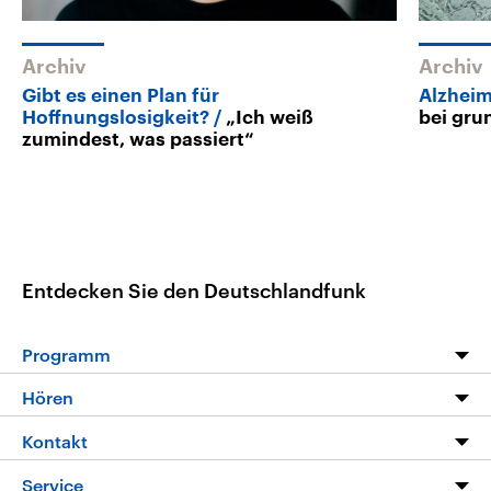
Archiv
Archiv
Gibt es einen Plan für
Alzhei
Hoffnungslosigkeit?
„Ich weiß
bei gru
zumindest, was passiert“
Entdecken Sie den Deutschlandfunk
Programm
Programm
Hören
Alle Sendungen
Livestream
Kontakt
Die Nachrichten
Audios
Hörerservice
Service