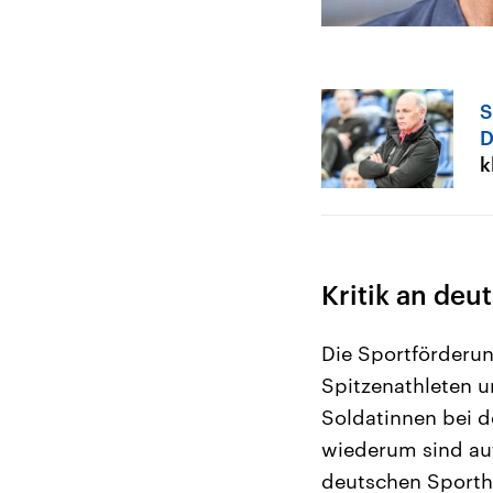
S
D
k
Kritik an deu
Die Sportförderung
Spitzenathleten un
Soldatinnen bei d
wiederum sind au
deutschen Sporthi