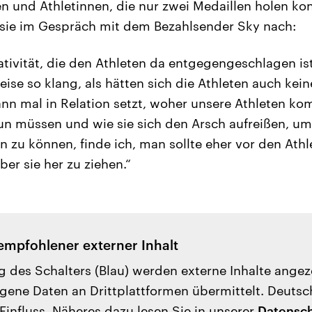
n und Athletinnen, die nur zwei Medaillen holen ko
 sie im Gespräch mit dem Bezahlsender Sky nach:
tivität, die den Athleten da entgegengeschlagen ist
weise so klang, als hätten sich die Athleten auch k
n mal in Relation setzt, woher unsere Athleten k
tun müssen und wie sie sich den Arsch aufreißen, u
en zu können, finde ich, man sollte eher vor den Ath
ber sie her zu ziehen.“
empfohlener externer Inhalt
g des Schalters (Blau) werden externe Inhalte ange
ene Daten an Drittplattformen übermittelt. Deutsc
Einfluss. Näheres dazu lesen Sie in unserer
Datensch