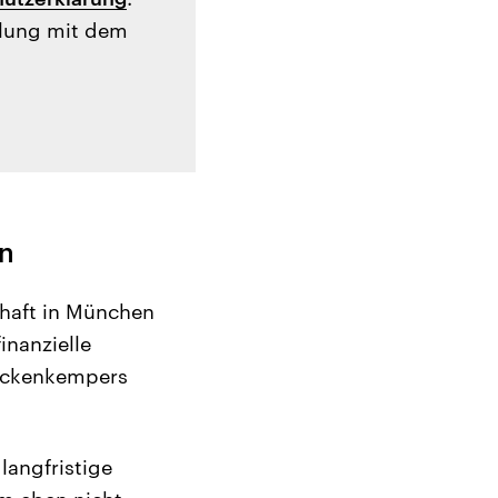
tlung mit dem
en
chaft in München
inanzielle
Lückenkempers
 langfristige