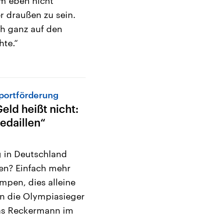
um eben nicht
r draußen zu sein.
ch ganz auf den
hte.“
portförderung
eld heißt nicht:
edaillen“
 in Deutschland
den? Einfach mehr
mpen, dies alleine
en die Olympiasieger
nas Reckermann im