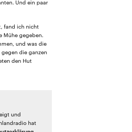
nnten. Und ein paar
, fand ich nicht
eine Mühe gegeben.
ommen, und was die
m gegen die ganzen
leten den Hut
zeigt und
hlandradio hat
utzerklärung
.