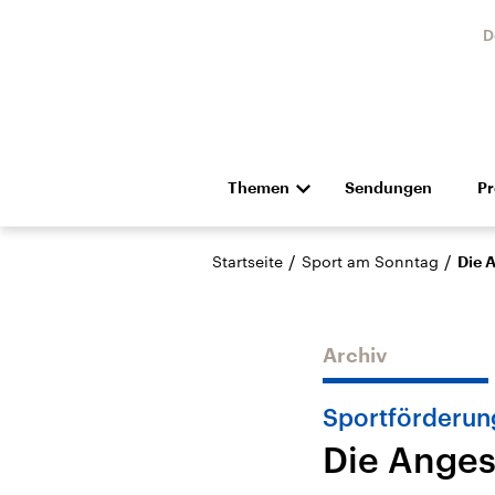
D
Themen
Sendungen
P
Die Nachrichten
Politik
/
/
Startseite
Sport am Sonntag
Die 
Hörspiel und Feature
Musik
Archiv
Sportförderun
Die Anges
USA
Nahos
Aktuelle Beiträge,
Aktue