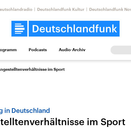
eutschlandradio
Deutschlandfunk Kultur
Deutschlandfunk No
rogramm
Podcasts
Audio-Archiv
Wirtschaft
Wissen
Kultur
Europa
Gesellschaf
Angestelltenverhältnisse im Sport
g in Deutschland
telltenverhältnisse im Sport
tkonflikt
Iran
Faktenchecks
In unseren Faktenc
lle Lage und
Aktuelle Lage und