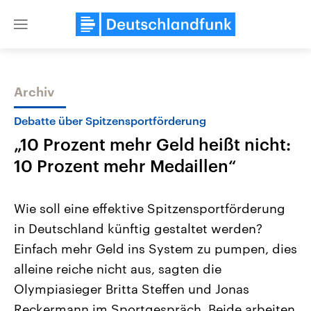
Close
menu
Archiv
Themen
Debatte über Spitzensportförderung
„10 Prozent mehr Geld heißt nicht:
10 Prozent mehr Medaillen“
Wie soll eine effektive Spitzensportförderung
in Deutschland künftig gestaltet werden?
Landtagswahl Sachsen-Anhalt
USA
Einfach mehr Geld ins System zu pumpen, dies
2026
Aktuelle Beiträge, Analys
Alle Informationen
Hintergründe
alleine reiche nicht aus, sagten die
Sachsen-Anhalt wählt am 6.
Wirtschaftlich und militäri
September 2026 einen neuen
gehören die Vereinigten S
Olympiasieger Britta Steffen und Jonas
Landtag. Seit 2021 wird das
den mächtigsten Ländern 
Reckermann im Sportgespräch. Beide arbeiten
Bundesland von einer Koalition aus
mit großem Einfluss auf d