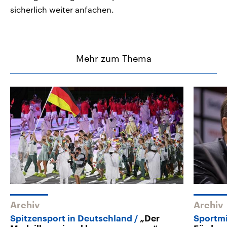
sicherlich weiter anfachen.
Mehr zum Thema
Archiv
Archiv
Spitzensport in Deutschland
„Der
Sportm