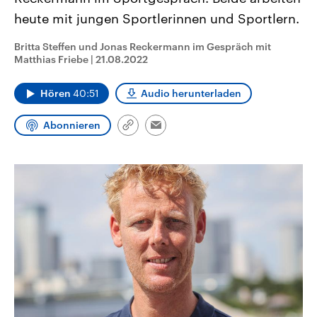
CDU, SPD und FDP regiert.-
aktuelle Weltgeschehen.
heute mit jungen Sportlerinnen und Sportlern.
Umfragen, Prognosen,
Wahlprogramme, aktuelle Berichte
Sendungen
Programm
Podcasts
und Hintergründe zu den Parteien
Britta Steffen und Jonas Reckermann im Gespräch mit
und Kandidaten der anstehenden
Matthias Friebe
|
21.08.2022
Wahl.
Audio-Archiv
Hören
40:51
Audio herunterladen
Abonnieren
Link
Email
kopieren/teilen