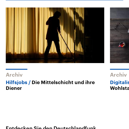
Archiv
Archiv
Hilfsjobs
Die Mittelschicht und ihre
Digital
Diener
Wohlst
Entdecken Sie den Deutschlandfunk