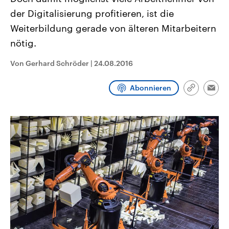
CDU, SPD und FDP regiert.-
aktuelle Weltgeschehen.
der Digitalisierung profitieren, ist die
Umfragen, Prognosen,
Wahlprogramme, aktuelle Berichte
Weiterbildung gerade von älteren Mitarbeitern
Sendungen
Programm
Podcasts
und Hintergründe zu den Parteien
und Kandidaten der anstehenden
nötig.
Wahl.
Audio-Archiv
Von Gerhard Schröder
|
24.08.2016
Abonnieren
Link
Emai
kopieren/te