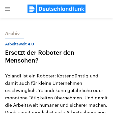
Close
menu
Archiv
Themen
Arbeitswelt 4.0
Ersetzt der Roboter den
Menschen?
Yolandi ist ein Roboter: Kostengünstig und
damit auch für kleine Unternehmen
Landtagswahl Sachsen-Anhalt
USA
erschwinglich. Yolandi kann gefährliche oder
2026
Aktuelle Beiträge, Analys
Alle Informationen
Hintergründe
monotone Tätigkeiten übernehmen. Und damit
Sachsen-Anhalt wählt am 6.
Wirtschaftlich und militäri
September 2026 einen neuen
gehören die Vereinigten S
die Arbeitswelt humaner und sicherer machen.
Landtag. Seit 2021 wird das
den mächtigsten Ländern 
Doch damit möglichst viele Arbeitnehmer von
Bundesland von einer Koalition aus
mit großem Einfluss auf d