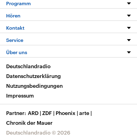
Programm
Programm
Hören
Alle Sendungen
Livestream
Kontakt
Die Nachrichten
Audios
Hörerservice
Service
Nachrichtenleicht
Podcasts
Social Media
FAQ
Über uns
Neue Beiträge auf dlf.de
Deutschlandfunk App
Newsletter
Deutschlandradio
Themen-Schwerpunkte
Nachrichten App
Deutschlandradio
Veranstaltungen
Presse
Frequenzen
Datenschutzerklärung
Musikliste
Ausbildung und Karriere
Nutzungsbedingungen
RSS
Transparenz
Impressum
Korrekturen
Barrierefreiheit
Partner
ARD
|
ZDF
|
Phoenix
|
arte
|
Chronik der Mauer
Deutschlandradio © 2026