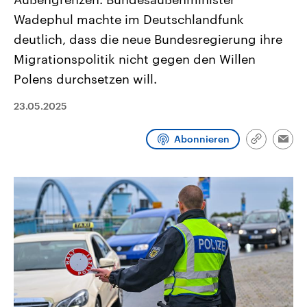
CDU, SPD und FDP regiert.-
aktuelle Weltgeschehen.
Wadephul machte im Deutschlandfunk
Umfragen, Prognosen,
Wahlprogramme, aktuelle Berichte
deutlich, dass die neue Bundesregierung ihre
Sendungen
Programm
Podcasts
und Hintergründe zu den Parteien
und Kandidaten der anstehenden
Migrationspolitik nicht gegen den Willen
Wahl.
Audio-Archiv
Polens durchsetzen will.
23.05.2025
Abonnieren
Link
Emai
kopieren/te