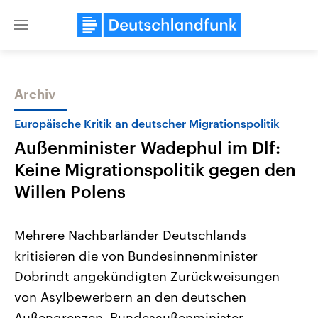
Close
menu
Archiv
Themen
Europäische Kritik an deutscher Migrationspolitik
Außenminister Wadephul im Dlf:
Keine Migrationspolitik gegen den
Willen Polens
Mehrere Nachbarländer Deutschlands
Landtagswahl Sachsen-Anhalt
USA
kritisieren die von Bundesinnenminister
2026
Aktuelle Beiträge, Analys
Alle Informationen
Hintergründe
Dobrindt angekündigten Zurückweisungen
Sachsen-Anhalt wählt am 6.
Wirtschaftlich und militäri
September 2026 einen neuen
gehören die Vereinigten S
von Asylbewerbern an den deutschen
Landtag. Seit 2021 wird das
den mächtigsten Ländern 
Bundesland von einer Koalition aus
Außengrenzen. Bundesaußenminister
mit großem Einfluss auf d