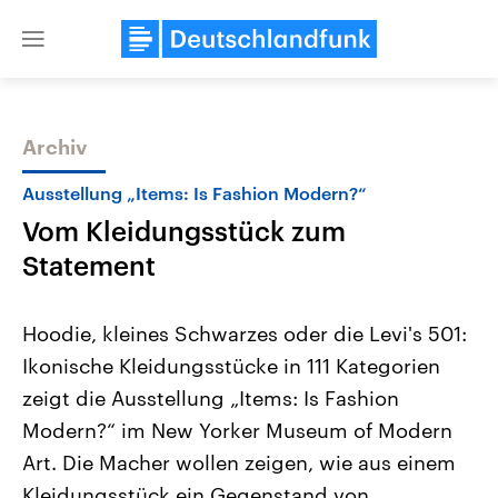
Close
menu
Archiv
Themen
Ausstellung „Items: Is Fashion Modern?“
Vom Kleidungsstück zum
Statement
Hoodie, kleines Schwarzes oder die Levi's 501:
Ikonische Kleidungsstücke in 111 Kategorien
Landtagswahl Sachsen-Anhalt
USA
zeigt die Ausstellung „Items: Is Fashion
2026
Aktuelle Beiträge, Analys
Alle Informationen
Hintergründe
Modern?“ im New Yorker Museum of Modern
Sachsen-Anhalt wählt am 6.
Wirtschaftlich und militäri
September 2026 einen neuen
gehören die Vereinigten S
Art. Die Macher wollen zeigen, wie aus einem
Landtag. Seit 2021 wird das
den mächtigsten Ländern 
Kleidungsstück ein Gegenstand von
Bundesland von einer Koalition aus
mit großem Einfluss auf d