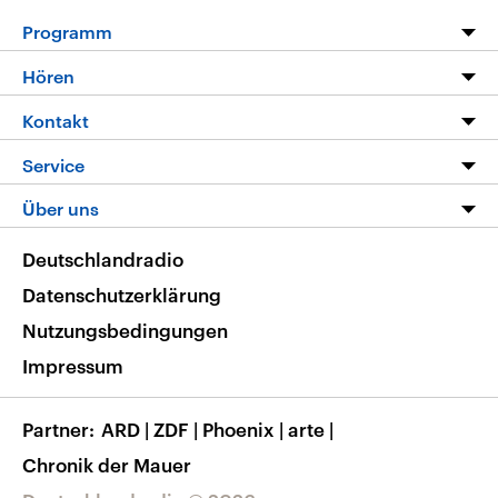
Programm
Programm
Hören
Alle Sendungen
Livestream
Kontakt
Die Nachrichten
Audios
Hörerservice
Service
Nachrichtenleicht
Podcasts
Social Media
FAQ
Über uns
Neue Beiträge auf dlf.de
Deutschlandfunk App
Newsletter
Deutschlandradio
Themen-Schwerpunkte
Nachrichten App
Deutschlandradio
Veranstaltungen
Presse
Frequenzen
Datenschutzerklärung
Musikliste
Ausbildung und Karriere
Nutzungsbedingungen
RSS
Transparenz
Impressum
Korrekturen
Barrierefreiheit
Partner
ARD
|
ZDF
|
Phoenix
|
arte
|
Chronik der Mauer