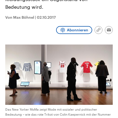
CDU, SPD und FDP regiert.-
aktuelle Weltgeschehen.
Bedeutung wird.
Umfragen, Prognosen,
Wahlprogramme, aktuelle Berichte
Sendungen
Programm
Podcasts
und Hintergründe zu den Parteien
Von Max Böhnel
|
02.10.2017
und Kandidaten der anstehenden
Wahl.
Audio-Archiv
Abonnieren
Link
Emai
kopieren/te
Das New Yorker MoMa zeigt Mode mit sozialer und politischer
Bedeutung – wie das rote Trikot von Colin Kaepernick mit der Nummer