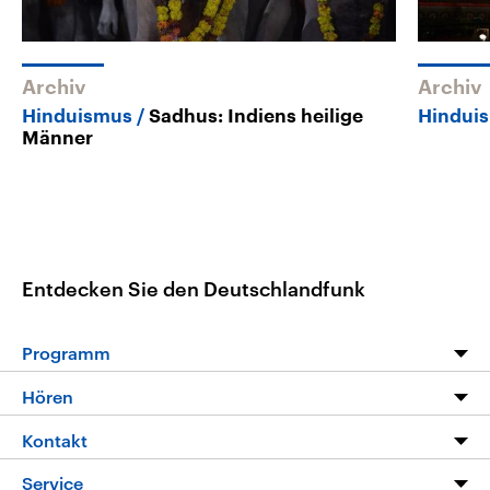
Archiv
Archiv
Hinduismus
Sadhus: Indiens heilige
Hindui
Männer
Entdecken Sie den Deutschlandfunk
Programm
Programm
Hören
Alle Sendungen
Livestream
Kontakt
Die Nachrichten
Audios
Hörerservice
Service