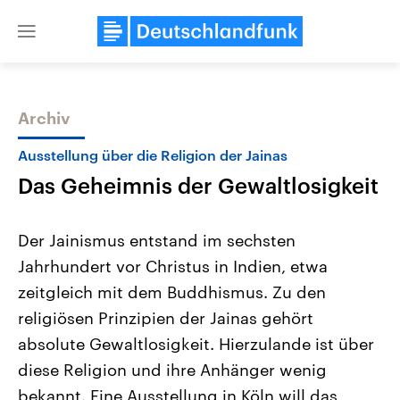
Close
menu
Archiv
Themen
Ausstellung über die Religion der Jainas
Das Geheimnis der Gewaltlosigkeit
Der Jainismus entstand im sechsten
Jahrhundert vor Christus in Indien, etwa
zeitgleich mit dem Buddhismus. Zu den
Landtagswahl Sachsen-Anhalt
USA
religiösen Prinzipien der Jainas gehört
2026
Aktuelle Beiträge, Analys
Alle Informationen
absolute Gewaltlosigkeit. Hierzulande ist über
Hintergründe
Sachsen-Anhalt wählt am 6.
Wirtschaftlich und militäri
diese Religion und ihre Anhänger wenig
September 2026 einen neuen
gehören die Vereinigten S
Landtag. Seit 2021 wird das
den mächtigsten Ländern 
bekannt. Eine Ausstellung in Köln will das
Bundesland von einer Koalition aus
mit großem Einfluss auf d