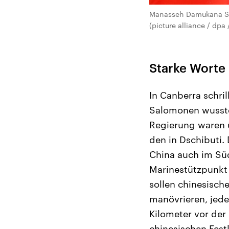
Manasseh Damukana Sog
(picture alliance / dp
Starke Worte
In Canberra schri
Salomonen wusste
Regierung waren ü
den in Dschibuti.
China auch im Süd
Marinestützpunkt
sollen chinesisch
manövrieren, jed
Kilometer vor der
chinesischen Fest