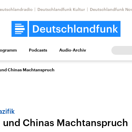
eutschlandradio
Deutschlandfunk Kultur
Deutschlandfunk No
rogramm
Podcasts
Audio-Archiv
Wirtschaft
Wissen
Kultur
Europa
Gesellschaf
 und Chinas Machtanspruch
zifik
n und Chinas Machtanspruch
Nahostkonflikt
Iran
le Beiträge,
Aktuelle Lage und
Aktuelle Lage und