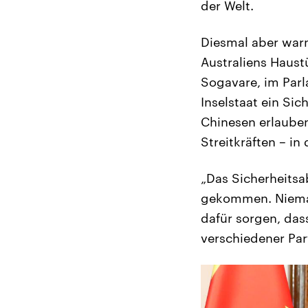
der Welt.
Diesmal aber warn
Australiens Haust
Sogavare, im Parl
Inselstaat ein Si
Chinesen erlauben
Streitkräften – i
„Das Sicherheits
gekommen. Nieman
dafür sorgen, das
verschiedener Par