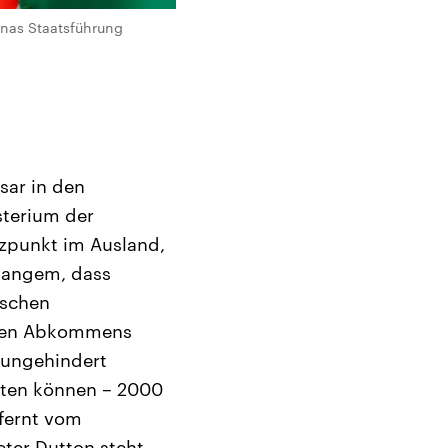
nas Staatsführung
sar in den
sterium der
tzpunkt im Ausland,
 langem, dass
ischen
enen Abkommens
 ungehindert
lten können – 2000
tfernt vom
eter Dutton steht