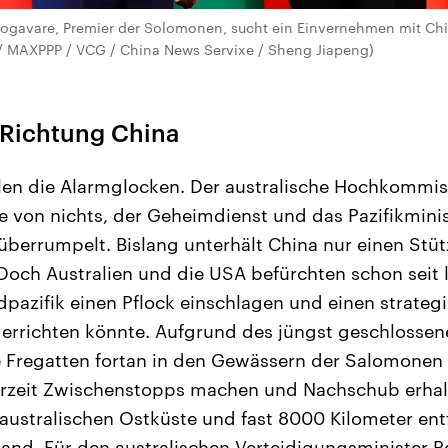
avare, Premier der Solomonen, sucht ein Einvernehmen mit Chi
a / MAXPPP / VCG / China News Servixe / Sheng Jiapeng)
 Richtung China
llen die Alarmglocken. Der australische Hochkommis
 von nichts, der Geheimdienst und das Pazifikmini
berrumpelt. Bislang unterhält China nur einen Stü
 Doch Australien und die USA befürchten schon seit
pazifik einen Pflock einschlagen und einen strateg
 errichten könnte. Aufgrund des jüngst geschloss
e Fregatten fortan in den Gewässern der Salomonen
erzeit Zwischenstopps machen und Nachschub erha
 australischen Ostküste und fast 8000 Kilometer en
land. Für den australischen Verteidigungsminister P