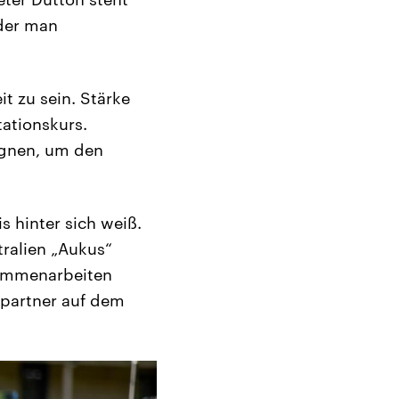
 der man
it zu sein. Stärke
tationskurs.
egnen, um den
s hinter sich weiß.
ralien „Aukus“
usammenarbeiten
spartner auf dem