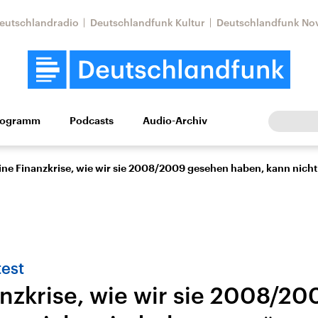
eutschlandradio
Deutschlandfunk Kultur
Deutschlandfunk No
rogramm
Podcasts
Audio-Archiv
Wirtschaft
Wissen
Kultur
Europa
Gesellschaf
ine Finanzkrise, wie wir sie 2008/2009 gesehen haben, kann nic
test
anzkrise, wie wir sie 2008/2
Nahostkonflikt
Iran
le Beiträge,
Aktuelle Lage und
Aktuelle Lage und