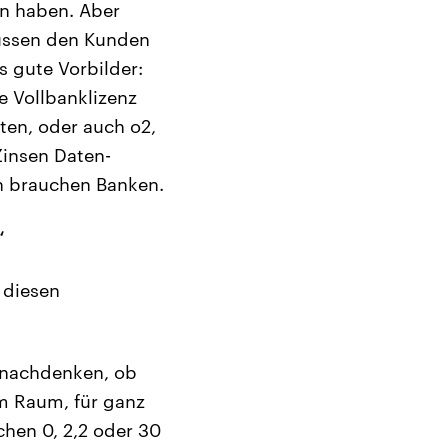
en haben. Aber
üssen den Kunden
s gute Vorbilder:
e Vollbanklizenz
en, oder auch o2,
Zinsen Daten-
en brauchen Banken.
“
 diesen
r nachdenken, ob
im Raum, für ganz
chen 0, 2,2 oder 30