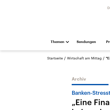
D
Themen
Sendungen
P
Die Nachrichten
Politik
/
/
Startseite
Wirtschaft am Mittag
"E
Hörspiel und Feature
Musik
Archiv
Banken-Stress
„Eine Fin
Landtagswahl Sachsen-
USA
Anhalt 2026
Aktuel