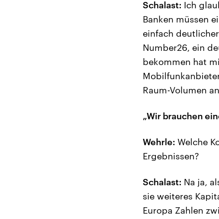
Schalast:
Ich glau
Banken müssen ei
einfach deutliche
Number26, ein deu
bekommen hat mit
Mobilfunkanbieter
Raum-Volumen anbi
„Wir brauchen ei
Wehrle:
Welche Ko
Ergebnissen?
Schalast:
Na ja, a
sie weiteres Kapi
Europa Zahlen zwi