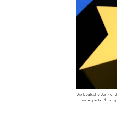
Die Deutsche Bank und
Finanzexperte Christop