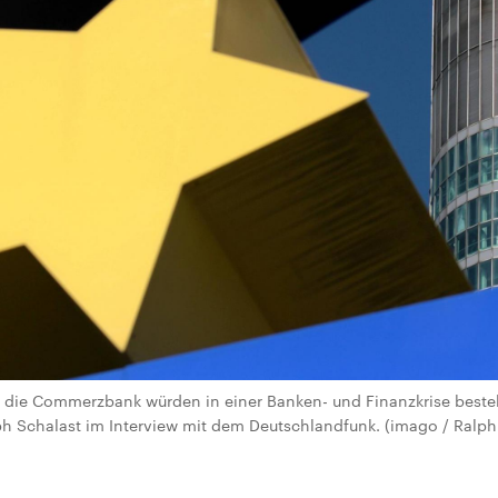
 die Commerzbank würden in einer Banken- und Finanzkrise beste
h Schalast im Interview mit dem Deutschlandfunk. (imago / Ralph 