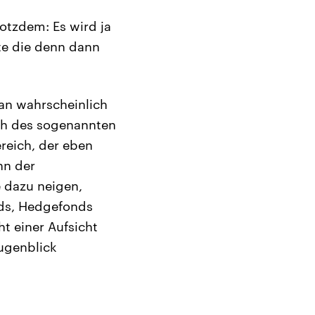
otzdem: Es wird ja
te die denn dann
an wahrscheinlich
ich des sogenannten
reich, der eben
nn der
 dazu neigen,
nds, Hedgefonds
ht einer Aufsicht
ugenblick