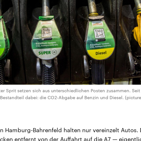
iter Sprit setzen sich aus unterschiedlichen Posten zusammen. Seit
Bestandteil dabei: die CO2-Abgabe auf Benzin und Diesel. (picture
in Hamburg-Bahrenfeld halten nur vereinzelt Autos. D
cken entfernt von der Auffahrt auf die A7 — eigentli