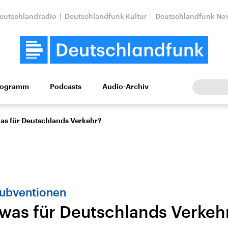
eutschlandradio
Deutschlandfunk Kultur
Deutschlandfunk No
rogramm
Podcasts
Audio-Archiv
Wirtschaft
Wissen
Kultur
Europa
Gesellschaf
was für Deutschlands Verkehr?
Subventionen
 was für Deutschlands Verkeh
Nahostkonflikt
Iran
le Beiträge,
Aktuelle Lage und
Aktuelle Lage und