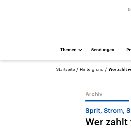
D
Themen
Sendungen
P
Die Nachrichten
Politik
/
/
Startseite
Hintergrund
Wer zahlt 
Hörspiel und Feature
Musik
Archiv
Sprit, Strom, 
Wer zahlt
Landtagswahl Sachsen-
USA
Anhalt 2026
Aktuel