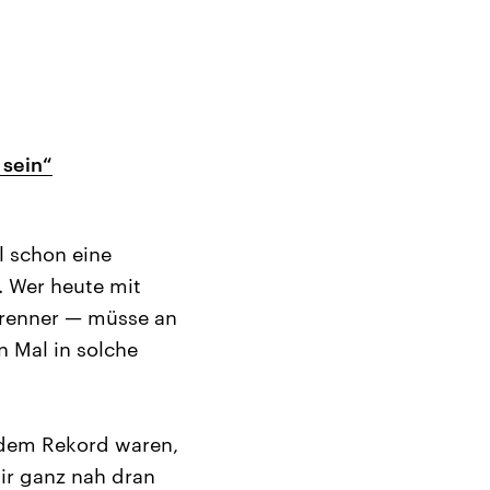
 sein“
l schon eine
. Wer heute mit
renner — müsse an
n Mal in solche
r dem Rekord waren,
wir ganz nah dran