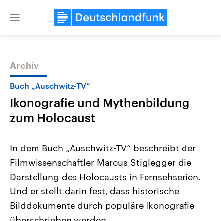
Close
menu
Archiv
Themen
Buch „Auschwitz-TV“
Ikonografie und Mythenbildung
zum Holocaust
In dem Buch „Auschwitz-TV“ beschreibt der
Filmwissenschaftler Marcus Stiglegger die
Landtagswahl Sachsen-Anhalt
USA
Darstellung des Holocausts in Fernsehserien.
2026
Aktuelle Beiträge, Analys
Alle Informationen
Hintergründe
Und er stellt darin fest, dass historische
Sachsen-Anhalt wählt am 6.
Wirtschaftlich und militäri
September 2026 einen neuen
gehören die Vereinigten S
Bilddokumente durch populäre Ikonografie
Landtag. Seit 2021 wird das
den mächtigsten Ländern 
überschrieben werden.
Bundesland von einer Koalition aus
mit großem Einfluss auf d