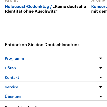
Archiv
Archiv
Holocaust-Gedenktag
„Keine deutsche
Konserv
Identität ohne Auschwitz“
mit dem
Entdecken Sie den Deutschlandfunk
Programm
Programm
Hören
Alle Sendungen
Livestream
Kontakt
Die Nachrichten
Audios
Hörerservice
Service
Nachrichtenleicht
Podcasts
Social Media
FAQ
Über uns
Neue Beiträge auf dlf.de
Deutschlandfunk App
Newsletter
Deutschlandradio
Themen-Schwerpunkte
Nachrichten App