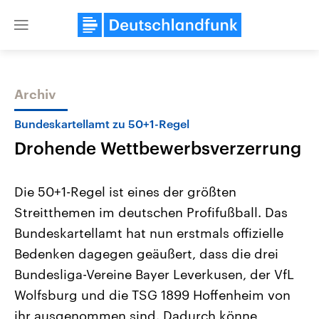
Close
menu
Archiv
Themen
Bundeskartellamt zu 50+1-Regel
Drohende Wettbewerbsverzerrung
Die 50+1-Regel ist eines der größten
Streitthemen im deutschen Profifußball. Das
Bundeskartellamt hat nun erstmals offizielle
Landtagswahl Sachsen-Anhalt
USA
Bedenken dagegen geäußert, dass die drei
2026
Aktuelle Beiträge, Analys
Alle Informationen
Bundesliga-Vereine Bayer Leverkusen, der VfL
Hintergründe
Sachsen-Anhalt wählt am 6.
Wirtschaftlich und militäri
Wolfsburg und die TSG 1899 Hoffenheim von
September 2026 einen neuen
gehören die Vereinigten S
Landtag. Seit 2021 wird das
den mächtigsten Ländern 
ihr ausgenommen sind. Dadurch könne
Bundesland von einer Koalition aus
mit großem Einfluss auf d