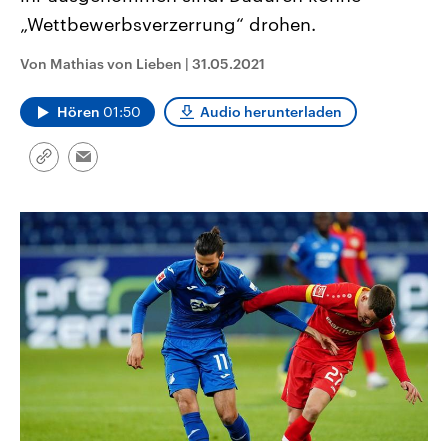
CDU, SPD und FDP regiert.-
aktuelle Weltgeschehen.
„Wettbewerbsverzerrung“ drohen.
Umfragen, Prognosen,
Wahlprogramme, aktuelle Berichte
Sendungen
Programm
Podcasts
und Hintergründe zu den Parteien
Von Mathias von Lieben
|
31.05.2021
und Kandidaten der anstehenden
Wahl.
Audio-Archiv
Hören
01:50
Audio herunterladen
Link
Email
kopieren/teilen